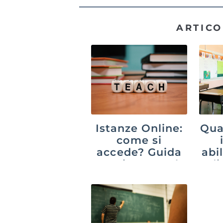
ARTICO
Istanze Online:
Qua
come si
accede? Guida
abil
aggiornata al
di
2026
sc
d