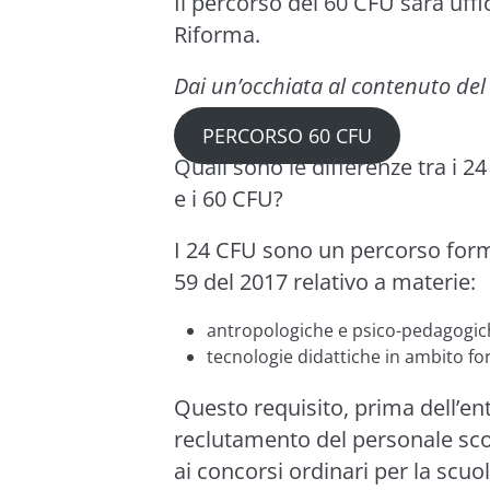
Il percorso dei 60 CFU sarà uffi
Riforma.
Dai un’occhiata al contenuto de
PERCORSO 60 CFU
Quali sono le differenze tra i 
e i 60 CFU?
I 24 CFU sono un percorso form
59 del 2017 relativo a materie:
antropologiche e psico-pedagogic
tecnologie didattiche in ambito f
Questo requisito, prima dell’ent
reclutamento del personale scol
ai concorsi ordinari per la scuo