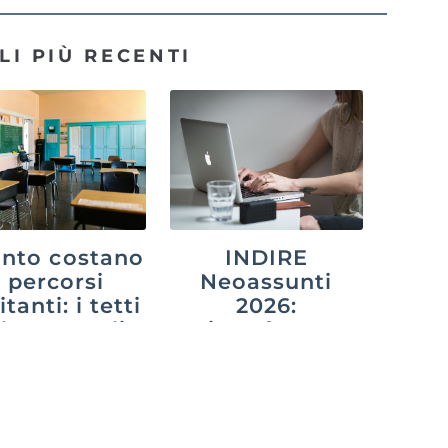
LI PIÙ RECENTI
nto costano
INDIRE
i percorsi
Neoassunti
itanti: i tetti
2026:
 legge e gli
piattaforma,
onti decisi
adempimenti e
agli atenei
anno di prova