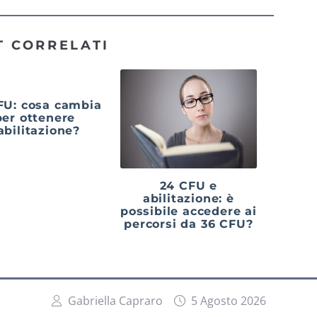
T CORRELATI
FU: cosa cambia
per ottenere
’abilitazione?
24 CFU e
abilitazione: è
possibile accedere ai
percorsi da 36 CFU?
Gabriella Capraro
5 Agosto 2026