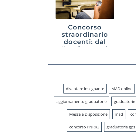
Concorso
straordinario
docenti: dal
“Ter” 2023 al
PNRR3 e oltre
diventare insegnante
MAD online
aggiornamento graduatorie
graduatorie
Messa a Disposizione
mad
con
concorso PNRR3
graduatorie gps