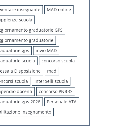
iventare insegnante
MAD online
upplenze scuola
ggiornamento graduatorie GPS
ggiornamento graduatorie
raduatorie gps
invio MAD
raduatorie scuola
concorso scuola
essa a Disposizione
mad
oncorsi scuola
Interpelli scuola
tipendio docenti
concorso PNRR3
raduatorie gps 2026
Personale ATA
bilitazione insegnamento