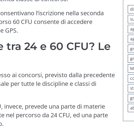
d
consentivano l’iscrizione nella seconda
s
rcorso 60 CFU consente di accedere
a
lle GPS.
a
e tra 24 e 60 CFU? Le
g
g
M
cesso ai concorsi, previsto dalla precedente
c
le per tutte le discipline e classi di
s
g
U, invece, prevede una parte di materie
a
ate nel percorso da 24 CFU, ed una parte
o.