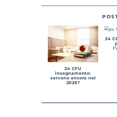
POS
24 C
l
24 CFU
insegnamento:
servono ancora nel
2026?