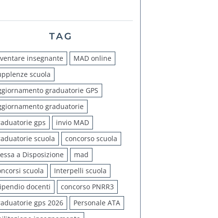
TAG
iventare insegnante
MAD online
upplenze scuola
ggiornamento graduatorie GPS
ggiornamento graduatorie
raduatorie gps
invio MAD
raduatorie scuola
concorso scuola
essa a Disposizione
mad
oncorsi scuola
Interpelli scuola
tipendio docenti
concorso PNRR3
raduatorie gps 2026
Personale ATA