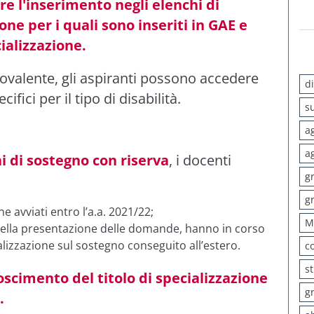
re l'inserimento negli elenchi di
one per i quali sono inseriti in GAE e
ializzazione.
ovalente, gli aspiranti possono accedere
d
ifici per il tipo di disabilità.
s
a
a
hi di sostegno con riserva
, i docenti
g
g
one avviati entro l’a.a. 2021/22;
M
 della presentazione delle domande, hanno in corso
ializzazione sul sostegno conseguito all’estero.
c
s
noscimento del titolo di specializzazione
g
.