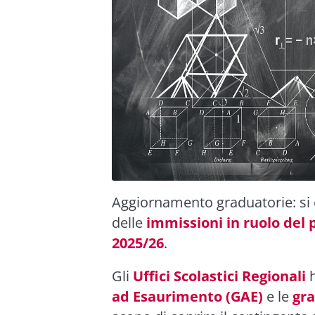
Aggiornamento graduatorie: si 
delle
immissioni in ruolo del 
2025/26
.
Gli
Uffici Scolastici Regionali
h
ad Esaurimento (GAE)
e le
gra