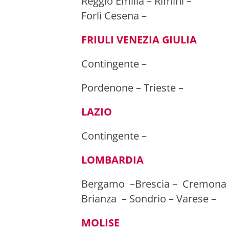
Reggio Emilia
–
Rimini
–
Forlì Cesena
–
FRIULI VENEZIA GIULIA
Contingente
–
Pordenone
–
Trieste
–
LAZIO
Contingente
–
LOMBARDIA
Bergamo
–
Brescia
–
Cremona
Brianza
–
Sondrio
–
Varese
–
MOLISE