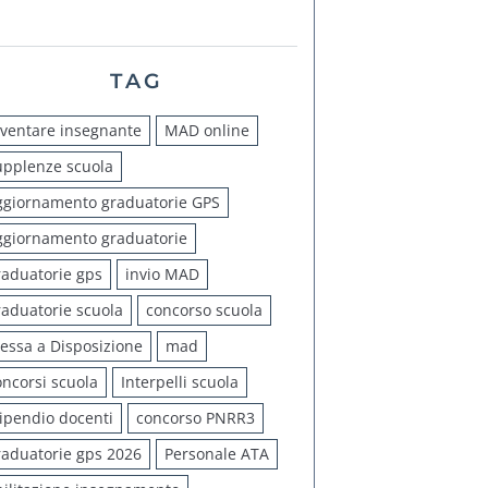
TAG
iventare insegnante
MAD online
upplenze scuola
ggiornamento graduatorie GPS
ggiornamento graduatorie
raduatorie gps
invio MAD
raduatorie scuola
concorso scuola
essa a Disposizione
mad
oncorsi scuola
Interpelli scuola
tipendio docenti
concorso PNRR3
raduatorie gps 2026
Personale ATA