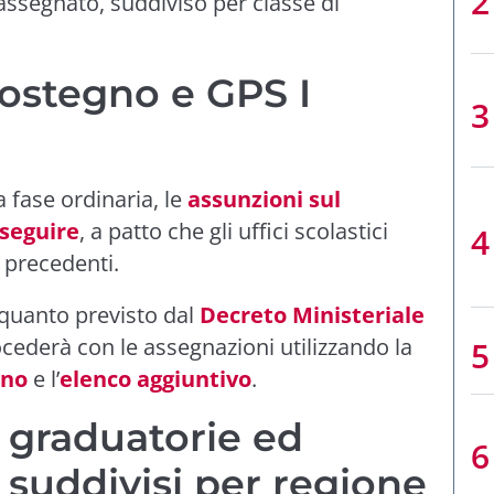
 assegnato, suddiviso per classe di
sostegno e GPS I
 fase ordinaria, le
assunzioni sul
seguire
, a patto che gli uffici scolastici
 precedenti.
quanto previsto dal
Decreto Ministeriale
rocederà con le assegnazioni utilizzando la
gno
e l’
elenco aggiuntivo
.
graduatorie ed
 suddivisi per regione