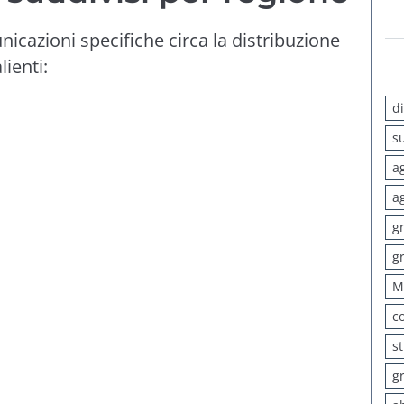
icazioni specifiche circa la distribuzione
lienti:
d
s
a
a
g
g
M
c
s
g