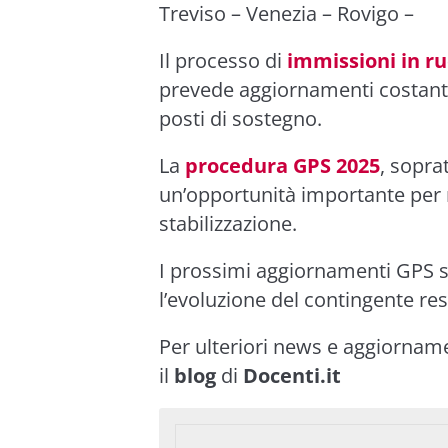
Treviso
–
Venezia
–
Rovigo
–
Il processo di
immissioni in ru
prevede aggiornamenti costanti,
posti di sostegno.
La
procedura GPS 2025
, sopra
un’opportunità importante per m
stabilizzazione.
I prossimi aggiornamenti GPS 
l’evoluzione del contingente re
Per ulteriori news e aggiornam
il
blog
di
Docenti.it