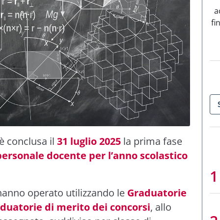
a
fi
è conclusa il
31 luglio 2025
la prima fase
personale docente per l’anno scolastico
anno operato utilizzando le
Graduatorie
duatorie di merito dei concorsi
, allo