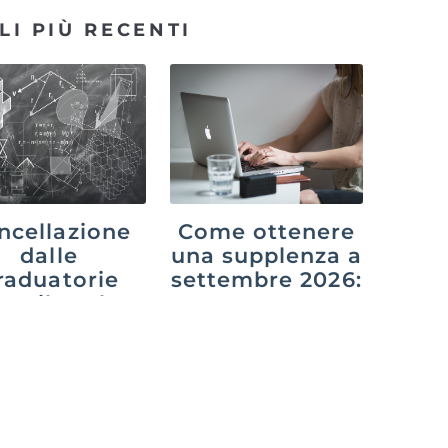
LI PIÙ RECENTI
ncellazione
Come ottenere
dalle
una supplenza a
raduatorie
settembre 2026:
po il ruolo:
GPS,
osa cambia
graduatorie di
n il decreto
istituto e
PA 2026
interpelli