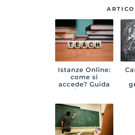
ARTICO
Istanze Online:
Ca
come si
accede? Guida
g
aggiornata al
do
2026
c
co