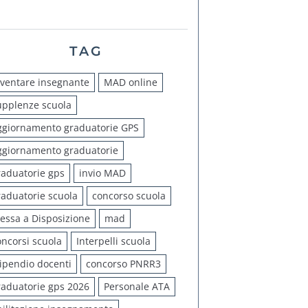
TAG
iventare insegnante
MAD online
upplenze scuola
ggiornamento graduatorie GPS
ggiornamento graduatorie
raduatorie gps
invio MAD
raduatorie scuola
concorso scuola
essa a Disposizione
mad
oncorsi scuola
Interpelli scuola
tipendio docenti
concorso PNRR3
raduatorie gps 2026
Personale ATA