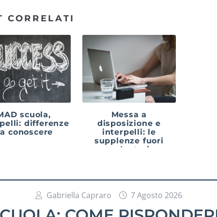
T CORRELATI
MAD scuola,
Messa a
pelli: differenze
disposizione e
a conoscere
interpelli: le
supplenze fuori
graduatoria
Gabriella Capraro
7 Agosto 2026
SCUOLA: COME RISPONDERE