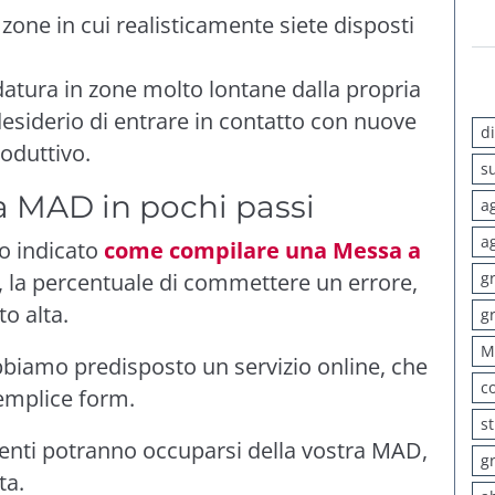
in zone in cui realisticamente siete disposti
didatura in zone molto lontane dalla propria
desiderio di entrare in contatto con nuove
d
oduttivo.
s
 MAD in pochi passi
a
a
mo indicato
come compilare una Messa a
 la percentuale di commettere un errore,
g
o alta.
g
M
biamo predisposto un servizio
online
, che
c
semplice form.
s
lenti potranno occuparsi della vostra MAD,
g
ta.