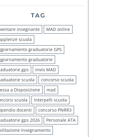
TAG
iventare insegnante
MAD online
upplenze scuola
ggiornamento graduatorie GPS
ggiornamento graduatorie
raduatorie gps
invio MAD
raduatorie scuola
concorso scuola
essa a Disposizione
mad
oncorsi scuola
Interpelli scuola
tipendio docenti
concorso PNRR3
raduatorie gps 2026
Personale ATA
bilitazione insegnamento