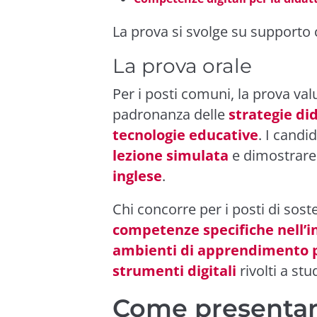
La prova si svolge su supporto c
La prova orale
Per i posti comuni, la prova val
padronanza delle
strategie di
tecnologie educative
. I cand
lezione simulata
e dimostrar
inglese
.
Chi concorre per i posti di sos
competenze specifiche nell’i
ambienti di apprendimento p
strumenti digitali
rivolti a stu
Come presenta