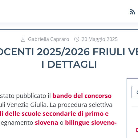
Gabriella Capraro
20 Maggio 2025
ENTI 2025/2026 FRIULI VE
I DETTAGLI
stato pubblicato il
bando del concorso
uli Venezia Giulia. La procedura selettiva
i delle scuole secondarie di primo e
nsegnamento
slovena
o
bilingue sloveno-