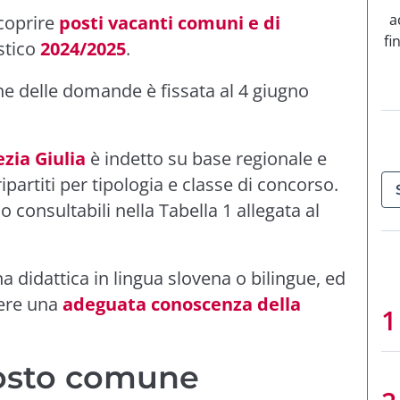
a
 coprire
posti vacanti comuni e di
fi
astico
2024/2025
.
ne delle domande è fissata al 4 giugno
zia Giulia
è indetto su base regionale e
 ripartiti per tipologia e classe di concorso.
 consultabili nella Tabella 1 allegata al
 didattica in lingua slovena o bilingue, ed
dere una
adeguata conoscenza della
 posto comune