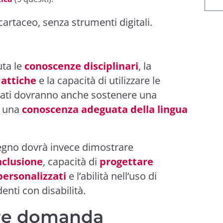
artaceo, senza strumenti digitali.
uta le
conoscenze disciplinari
, la
dattiche
e la capacità di utilizzare le
idati dovranno anche sostenere una
e una
conoscenza adeguata della lingua
tegno dovrà invece dimostrare
nclusione
, capacità di
progettare
ersonalizzati
e l’abilità nell’uso di
denti con disabilità.
re domanda