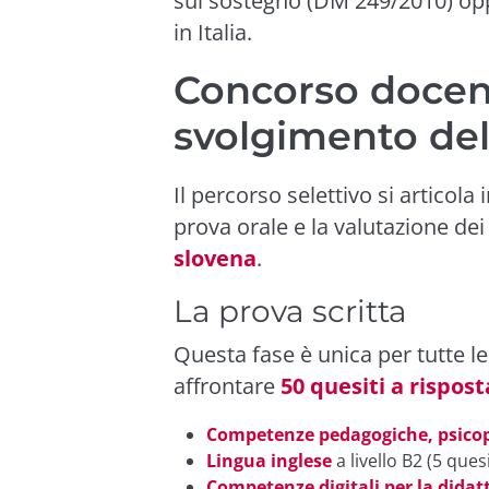
sul sostegno (DM 249/2010) op
in Italia.
Concorso docen
svolgimento del
Il percorso selettivo si articola 
prova orale e la valutazione dei 
slovena
.
La prova scritta
Questa fase è unica per tutte le
affrontare
50 quesiti a rispos
Competenze pedagogiche, psicop
Lingua inglese
a livello B2 (5 quesi
Competenze digitali per la didat