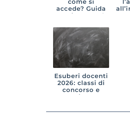
come si
l’
accede? Guida
all
aggiornata al
20
2026
Esuberi docenti
2026: classi di
concorso e
province a
rischio