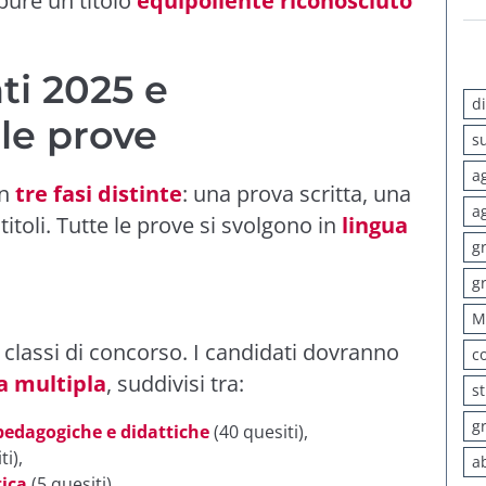
pure un titolo
equipollente riconosciuto
ti 2025 e
d
le prove
s
a
in
tre fasi distinte
: una prova scritta, una
a
titoli. Tutte le prove si svolgono in
lingua
g
g
M
 classi di concorso. I candidati dovranno
c
ta multipla
, suddivisi tra:
s
g
edagogiche e didattiche
(40 quesiti),
ti),
a
tica
(5 quesiti).