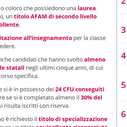
so coloro che possiedono una
laurea
o), un
titolo AFAM di secondo livello
ollente
.
litazione all’insegnamento
per la classe
cedere.
nche candidati che hanno svolto
almeno
le statali
negli ultimi cinque anni, di cui
orso specifica.
e si è in possesso dei
24 CFU conseguiti
re se si è completato almeno il
30% del
si risulta iscritti con riserva.
o è richiesto il
titolo di specializzazione