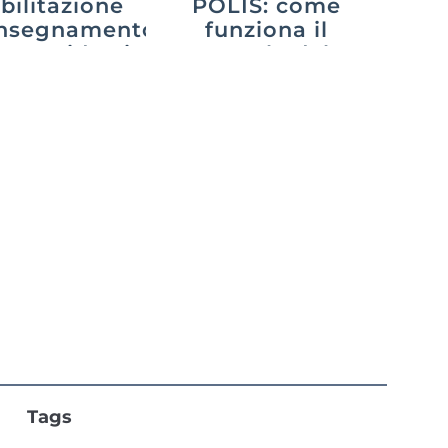
abilitazione
POLIS: come
’insegnamento
funziona il
26: guida ai
portale del
percorsi
Ministero nel
2026?
Tags