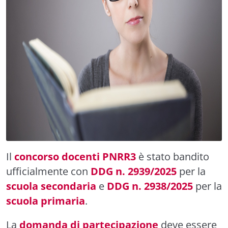
Il
concorso docenti PNRR3
è stato bandito
ufficialmente con
DDG n. 2939/2025
per la
scuola secondaria
e
DDG n. 2938/2025
per la
scuola primaria
.
La
domanda di partecipazione
deve essere