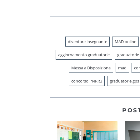
“Ter” 2023 al
PNRR3 e oltre
diventare insegnante
MAD online
aggiornamento graduatorie
graduatorie
Messa a Disposizione
mad
con
concorso PNRR3
graduatorie gps
POS