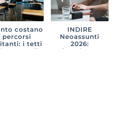
nto costano
INDIRE
i percorsi
Neoassunti
itanti: i tetti
2026:
 legge e gli
piattaforma,
onti decisi
adempimenti e
agli atenei
anno di prova