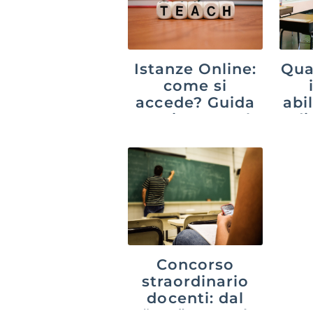
Istanze Online:
Qua
come si
accede? Guida
abil
aggiornata al
di
2026
sc
d
Concorso
straordinario
docenti: dal