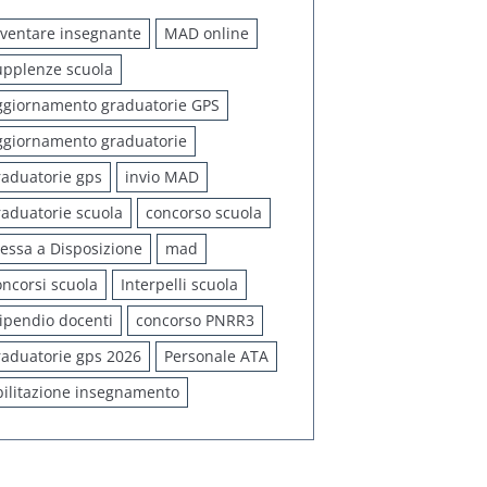
iventare insegnante
MAD online
upplenze scuola
ggiornamento graduatorie GPS
ggiornamento graduatorie
raduatorie gps
invio MAD
raduatorie scuola
concorso scuola
essa a Disposizione
mad
oncorsi scuola
Interpelli scuola
tipendio docenti
concorso PNRR3
raduatorie gps 2026
Personale ATA
bilitazione insegnamento