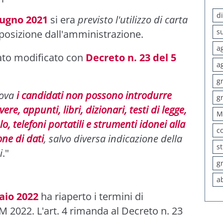
d
iugno 2021
si era
previsto l'utilizzo di carta
s
osizione dall'amministrazione.
a
ato modificato con
Decreto n. 23 del 5
a
g
rova
i candidati non possono introdurre
g
re, appunti, libri, dizionari, testi di legge,
M
o, telefoni portatili e strumenti idonei alla
c
ne di dati
, salvo diversa indicazione della
s
i
."
g
a
aio 2022
ha riaperto i termini di
 2022. L'art. 4 rimanda al Decreto n. 23