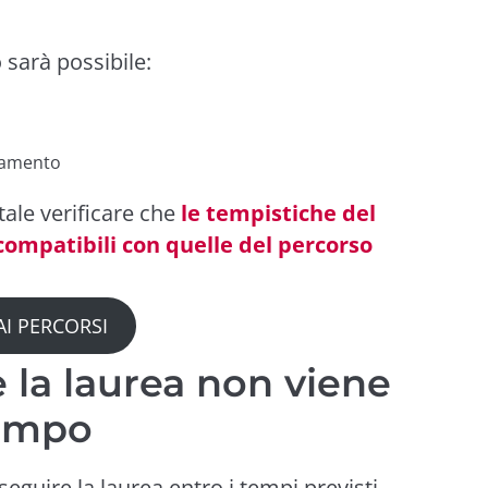
 sarà possibile:
gnamento
ale verificare che
le tempistiche del
compatibili con quelle del percorso
AI PERCORSI
 la laurea non viene
tempo
eguire la laurea entro i tempi previsti,