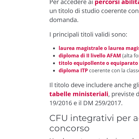
Per accedere ai
percorsi abili
un titolo di studio coerente con
domanda.
I principali titoli validi sono:
laurea magistrale o laurea magis
diploma di II livello AFAM
(alta f
titolo equipollente o equiparato
diploma ITP
coerente con la class
Il titolo deve includere anche gl
tabelle ministeriali
, previste
19/2016 e il DM 259/2017.
CFU integrativi per a
concorso