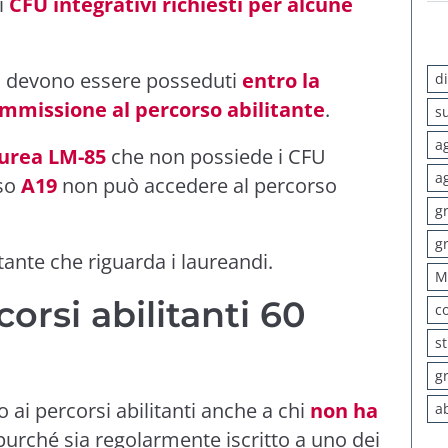
i
CFU integrativi richiesti per alcune
siti devono essere posseduti
entro la
d
mmissione al percorso abilitante
.
s
a
aurea LM-85
che non possiede i CFU
a
rso
A19
non può accedere al percorso
g
g
ante che riguarda i laureandi.
M
orsi abilitanti 60
c
s
g
 ai percorsi abilitanti anche a chi
non ha
a
 purché sia regolarmente iscritto a uno dei