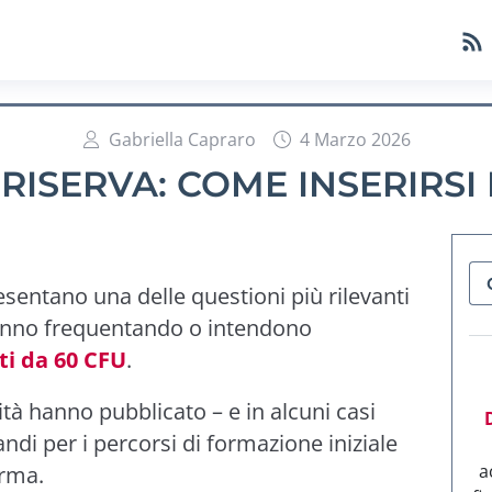
Gabriella Capraro
4 Marzo 2026
 RISERVA: COME INSERIRSI I
sentano una delle questioni più rilevanti
stanno frequentando o intendono
ti da 60 CFU
.
tà hanno pubblicato – e in alcuni casi
ndi per i percorsi di formazione iniziale
a
orma.