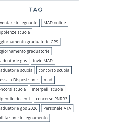
TAG
iventare insegnante
MAD online
upplenze scuola
ggiornamento graduatorie GPS
ggiornamento graduatorie
raduatorie gps
invio MAD
raduatorie scuola
concorso scuola
essa a Disposizione
mad
oncorsi scuola
Interpelli scuola
tipendio docenti
concorso PNRR3
raduatorie gps 2026
Personale ATA
bilitazione insegnamento