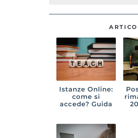
ARTICO
Istanze Online:
Pos
come si
rim
accede? Guida
20
aggiornata al
suc
2026
p