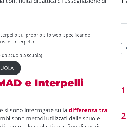
 la continuità didattica e l'assegnazione di
fi
nterpello sul proprio sito web, specificando:
erisce l'interpello
e da scuola a scuola)
SCUOLA
MAD e Interpelli
 si sono interrogate sulla
differenza tra
bi sono metodi utilizzati dalle scuole
di personale scolastico al fine di coprire