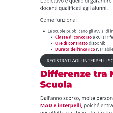
L’obiettivo è quello di garantire
docenti qualificati agli alunni.
Come funziona:
Le scuole pubblicano gli avvisi di i
Classe di concorso
a cui si rif
Ore di contratto
disponibili
Durata dell'incarico
(variabil
REGISTRATI AGLI INTERPELLI 
Differenze tra 
Scuola
Dall'anno scorso, molte persone
MAD e interpelli,
poiché entram
per effettuare chiamate dirette 