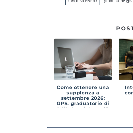
concorso PNRR3
graduatorie gps
POS
Come ottenere una
Int
supplenza a
co
settembre 2026:
GPS, graduatorie di
istituto e interpelli