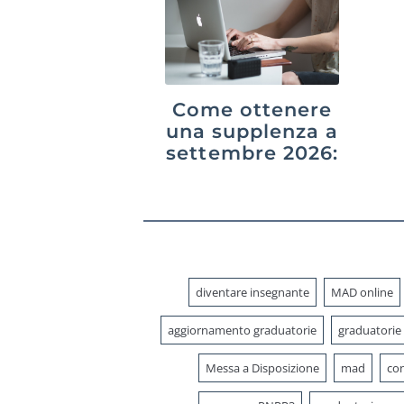
Come ottenere
una supplenza a
settembre 2026:
GPS,
graduatorie di
istituto e
interpelli
diventare insegnante
MAD online
aggiornamento graduatorie
graduatorie
Messa a Disposizione
mad
con