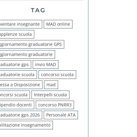
TAG
iventare insegnante
MAD online
upplenze scuola
ggiornamento graduatorie GPS
ggiornamento graduatorie
raduatorie gps
invio MAD
raduatorie scuola
concorso scuola
essa a Disposizione
mad
oncorsi scuola
Interpelli scuola
tipendio docenti
concorso PNRR3
raduatorie gps 2026
Personale ATA
bilitazione insegnamento