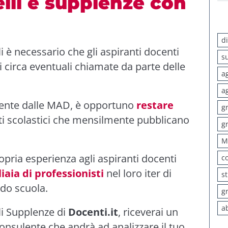
elli e supplenze con
d
li è necessario che gli aspiranti docenti
s
 circa eventuali chiamate da parte delle
a
a
erente dalle MAD, è opportuno
restare
g
uti scolastici che mensilmente pubblicano
g
M
ropria esperienza agli aspiranti docenti
c
aia di professionisti
nel loro iter di
s
ndo scuola.
g
a
lli Supplenze di
Docenti.it
, riceverai un
onsulente che andrà ad analizzare il tuo