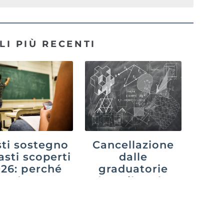
LI PIÙ RECENTI
ti sostegno
Cancellazione
asti scoperti
dalle
26: perché
graduatorie
cede e cosa
dopo il ruolo:
uò fare chi
cosa cambia
aspetta
con il decreto
PA 2026