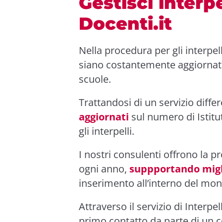
Gestisci interp
Docenti.it
Nella procedura per gli interpel
siano costantemente aggiornati
scuole.
Trattandosi di un servizio diff
aggiornati
sul numero di Istit
gli interpelli.
I nostri consulenti offrono la p
ogni anno,
suppportando migli
inserimento all’interno del mo
Attraverso il servizio di Interpe
primo contatto da parte di un c