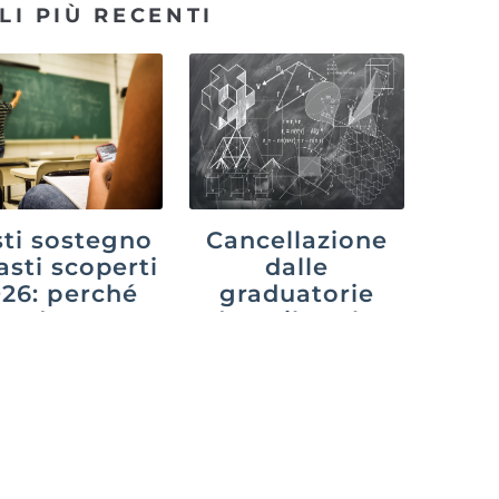
LI PIÙ RECENTI
ti sostegno
Cancellazione
asti scoperti
dalle
26: perché
graduatorie
cede e cosa
dopo il ruolo:
uò fare chi
cosa cambia
aspetta
con il decreto
PA 2026