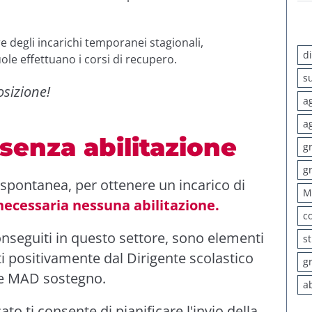
re degli incarichi temporanei stagionali,
d
uole effettuano i corsi di recupero.
s
osizione!
a
a
senza abilitazione
g
g
spontanea, per ottenere un incarico di
M
necessaria nessuna abilitazione.
c
nseguiti in questo settore, sono elementi
s
positivamente dal Dirigente scolastico
g
ite MAD sostegno.
a
ato ti consente di pianificare l'invio della