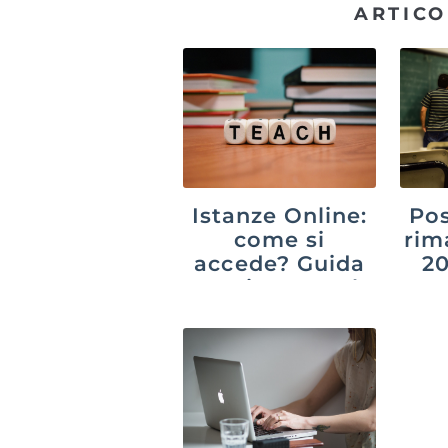
ARTICO
Istanze Online:
Pos
come si
rim
accede? Guida
20
aggiornata al
suc
2026
p