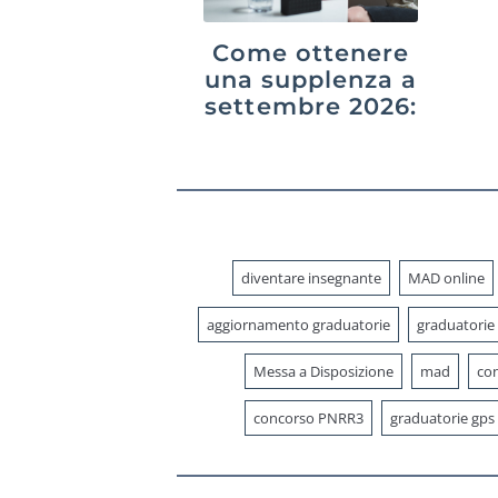
Come ottenere
una supplenza a
settembre 2026:
GPS,
graduatorie di
istituto e
interpelli
diventare insegnante
MAD online
aggiornamento graduatorie
graduatorie
Messa a Disposizione
mad
con
concorso PNRR3
graduatorie gps