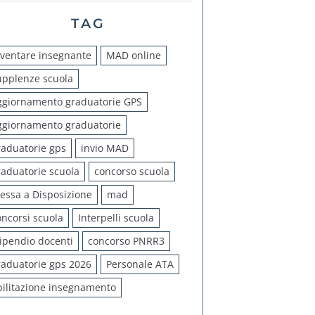
TAG
iventare insegnante
MAD online
upplenze scuola
ggiornamento graduatorie GPS
ggiornamento graduatorie
raduatorie gps
invio MAD
raduatorie scuola
concorso scuola
essa a Disposizione
mad
oncorsi scuola
Interpelli scuola
tipendio docenti
concorso PNRR3
raduatorie gps 2026
Personale ATA
bilitazione insegnamento