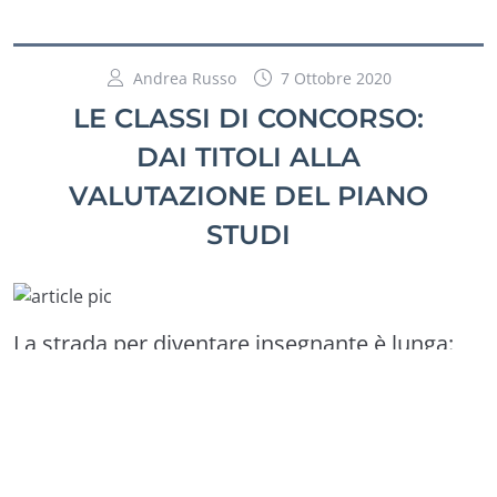
Andrea Russo
7 Ottobre 2020
LE CLASSI DI CONCORSO:
DAI TITOLI ALLA
VALUTAZIONE DEL PIANO
STUDI
La strada per diventare insegnante è lunga:
MAD, graduatorie, concorsi, abilitazioni… il
percorso può essere diverso da persona a
persona, ma il punto di partenza per fare il
docente è uguale per tutti. Ovvero:
avere un