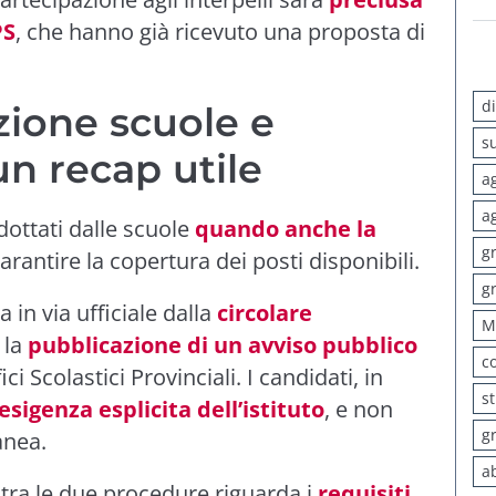
PS
, che hanno già ricevuto una proposta di
d
zione scuole e
s
un recap utile
a
a
ottati dalle scuole
quando anche la
g
arantire la copertura dei posti disponibili.
g
in via ufficiale dalla
circolare
M
 la
pubblicazione di un avviso pubblico
c
ci Scolastici Provinciali. I candidati, in
s
sigenza esplicita dell’istituto
, e non
g
anea.
a
tra le due procedure riguarda i
requisiti