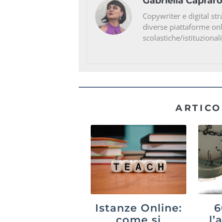
Gabriella Caprar
Copywriter e digital str
diverse piattaforme on
scolastiche/istituzionali
ARTICO
Istanze Online:
6
come si
l’