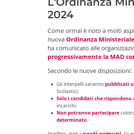
L'Ordinanza Mini
2024
Come ormai è noto a molti aspir
nuova
Ordinanza Ministeriale
ha comunicato alle organizzazi
progressivamente la MAD con 
Secondo le nuove disposizioni:
Gli interpelli saranno
pubblicati u
Scolastici;
Solo i candidati che rispondono 
incarichi;
Non potranno partecipare
color
determinato
.
Inoltre, per i
posti comuni
, la 