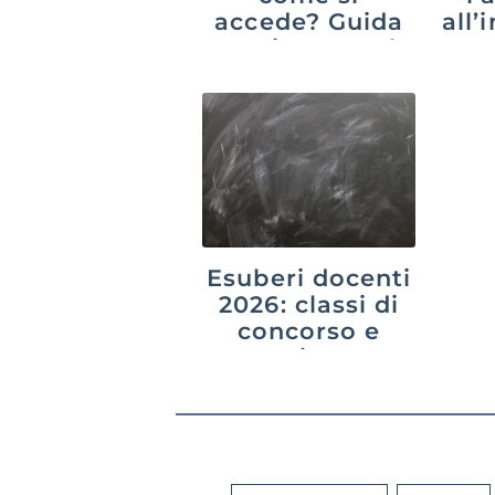
accede? Guida
all
aggiornata al
20
2026
Esuberi docenti
2026: classi di
concorso e
province a
rischio