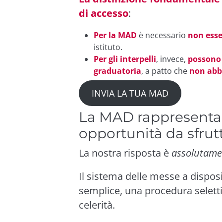
di accesso
:
Per la MAD
è necessario
non esse
istituto.
Per gli interpelli
, invece,
possono 
graduatoria
, a patto che
non abb
INVIA LA TUA MAD
La MAD rappresenta,
opportunità da sfrut
La nostra risposta è
assolutamen
Il sistema delle messe a dispos
semplice, una procedura selett
celerità.