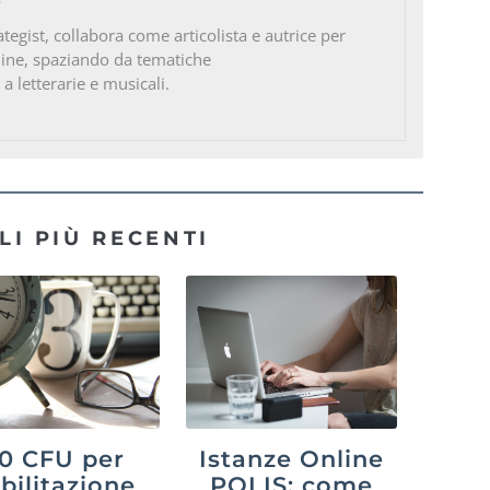
o
ategist, collabora come articolista e autrice per
line, spaziando da tematiche
 a letterarie e musicali.
LI PIÙ RECENTI
0 CFU per
Istanze Online
abilitazione
POLIS: come