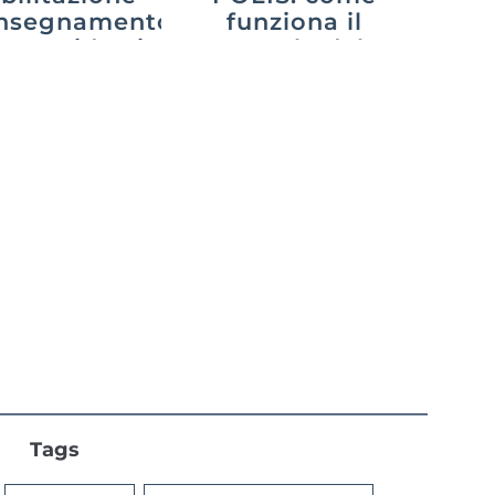
’insegnamento
funziona il
26: guida ai
portale del
percorsi
Ministero nel
2026?
Tags