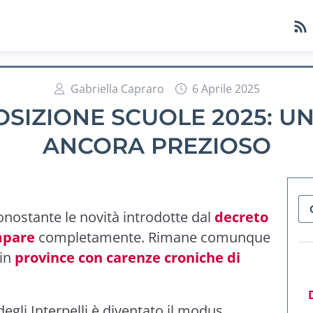
Gabriella Capraro
6 Aprile 2025
OSIZIONE SCUOLE 2025: 
ANCORA PREZIOSO
nostante le novità introdotte dal
decreto
mpare
completamente. Rimane comunque
 in
province con carenze croniche di
degli Interpelli è diventato il modus