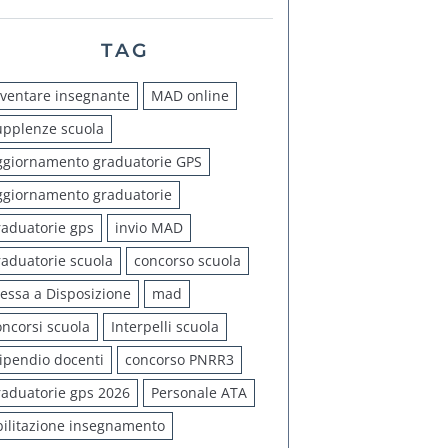
TAG
iventare insegnante
MAD online
upplenze scuola
ggiornamento graduatorie GPS
ggiornamento graduatorie
raduatorie gps
invio MAD
raduatorie scuola
concorso scuola
essa a Disposizione
mad
oncorsi scuola
Interpelli scuola
tipendio docenti
concorso PNRR3
raduatorie gps 2026
Personale ATA
bilitazione insegnamento