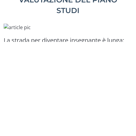
STUDI
La strada per diventare insegnante è lunga:
MAD, graduatorie, concorsi, abilitazioni… il
percorso può essere diverso da persona a
persona, ma il punto di partenza per fare il
docente è uguale per tutti. Ovvero:
avere un
titolo di studio (e i crediti giusti) per
l’accesso alle classi di concorso
. Vediamo
insieme tutti gli step per verificare la propria
classe di concorso, dalla laurea alla
valutazione del piano studi
!
Per insegnare devi avere accesso a una classe di