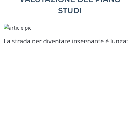
STUDI
La strada per diventare insegnante è lunga:
MAD, graduatorie, concorsi, abilitazioni… il
percorso può essere diverso da persona a
persona, ma il punto di partenza per fare il
docente è uguale per tutti. Ovvero:
avere un
titolo di studio (e i crediti giusti) per
l’accesso alle classi di concorso
. Vediamo
insieme tutti gli step per verificare la propria
classe di concorso, dalla laurea alla
valutazione del piano studi
!
Per insegnare devi avere accesso a una classe di