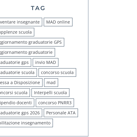
TAG
iventare insegnante
MAD online
upplenze scuola
ggiornamento graduatorie GPS
ggiornamento graduatorie
raduatorie gps
invio MAD
raduatorie scuola
concorso scuola
essa a Disposizione
mad
oncorsi scuola
Interpelli scuola
tipendio docenti
concorso PNRR3
raduatorie gps 2026
Personale ATA
bilitazione insegnamento