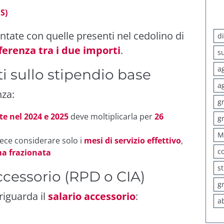
S)
ntate con quelle presenti nel cedolino di
d
ferenza tra i due importi
.
s
a
ti sullo stipendio base
a
nza:
g
e nel 2024 e 2025
deve moltiplicarla per
26
g
M
ce considerare solo i
mesi di servizio effettivo
,
c
ma frazionata
s
accessorio (RPD o CIA)
g
riguarda il
salario accessorio
:
a