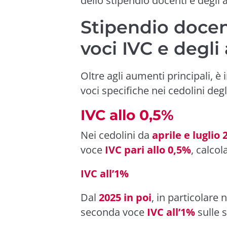
dello stipendio docenti e degli a
Stipendio docent
voci IVC e degli 
Oltre agli aumenti principali, è
voci specifiche nei cedolini deg
IVC allo 0,5%
Nei cedolini da
aprile e luglio 
voce
IVC pari allo 0,5%
, calcol
IVC all’1%
Dal
2025 in poi
, in particolare 
seconda voce
IVC all’1%
sulle s