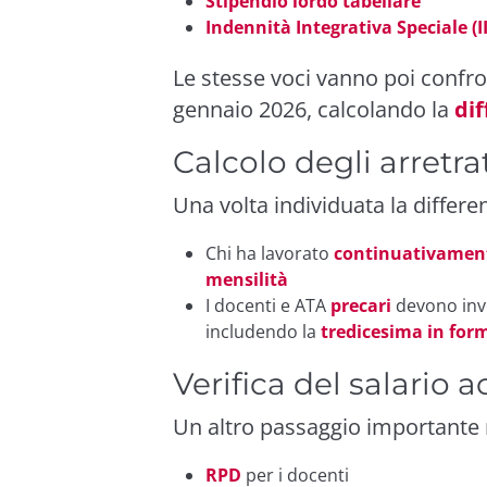
Stipendio lordo tabellare
Indennità Integrativa Speciale (II
Le stesse voci vanno poi confro
gennaio 2026, calcolando la
dif
Calcolo degli arretra
Una volta individuata la differe
Chi ha lavorato
continuativament
mensilità
I docenti e ATA
precari
devono inve
includendo la
tredicesima in for
Verifica del salario 
Un altro passaggio importante 
RPD
per i docenti