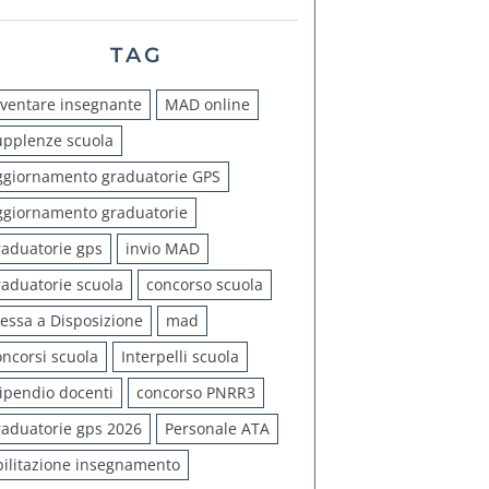
TAG
iventare insegnante
MAD online
upplenze scuola
ggiornamento graduatorie GPS
ggiornamento graduatorie
raduatorie gps
invio MAD
raduatorie scuola
concorso scuola
essa a Disposizione
mad
oncorsi scuola
Interpelli scuola
tipendio docenti
concorso PNRR3
raduatorie gps 2026
Personale ATA
bilitazione insegnamento