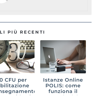
LI PIÙ RECENTI
0 CFU per
Istanze Online
abilitazione
POLIS: come
’insegnamento
funziona il
26: guida ai
portale del
percorsi
Ministero nel