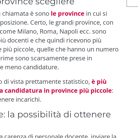
province scegliere
la chiamata è sono
le province
in cui si
posizione
. Certo, le grandi province, con
come Milano, Roma, Napoli ecc. sono
iù docenti e che quindi ricevono più
e più piccole, quelle che hanno un numero
e prime sono scarsamente prese in
te meno candidature.
 di vista prettamente statistico,
è più
ia candidatura in province più piccole
:
enere incarichi.
 la possibilità di ottenere
 la carenza di personale docente, inviare la