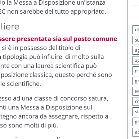
do la Messa a Disposizione un'istanza
EC non sarebbe del tutto appropriato.
liere
d
ssere presentata sia sul posto comune
s
si è in possesso del titolo di
a
a tipologia può influire di molto sulla
a
te con una laurea scientifica può
g
posizione classica, questo perché sono
g
ie scientifiche.
M
esso ad una classe di concorso satura,
c
nti una
Messa a Disposizione
sul
s
stegno ancora da assegnare, rispetto a
g
rso sono molti di più.
a