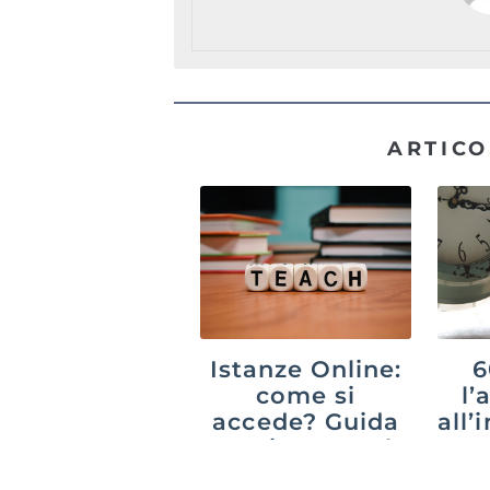
ARTICO
Istanze Online:
6
come si
l’
accede? Guida
all
aggiornata al
20
2026