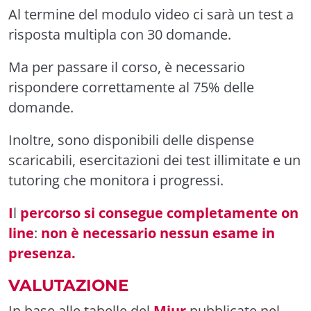
Al termine del modulo video c
i sarà
un test a
risposta multipla
con
30 domand
e.
M
a per
passare il corso,
è necessario
rispondere correttamente al 75% delle
domande.
Inoltre, sono disponibili delle dispense
scaricabili, esercitazioni dei test illimitate e un
tutoring che monitora i progressi.
I
l
percorso si consegue completamente on
line
:
non è necessario nessun esame in
presenza
.
VALUTAZIONE
In base alle tabelle del
Miur
pubblicate nel