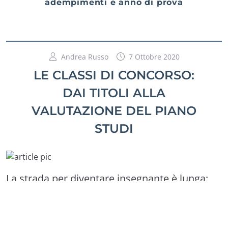
adempimenti e anno di prova
Andrea Russo
7 Ottobre 2020
LE CLASSI DI CONCORSO:
DAI TITOLI ALLA
VALUTAZIONE DEL PIANO
STUDI
La strada per diventare insegnante è lunga:
MAD, graduatorie, concorsi, abilitazioni… il
percorso può essere diverso da persona a
persona, ma il punto di partenza per fare il