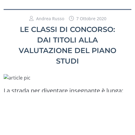
Andrea Russo
7 Ottobre 2020
LE CLASSI DI CONCORSO:
DAI TITOLI ALLA
VALUTAZIONE DEL PIANO
STUDI
La strada per diventare insegnante è lunga:
MAD, graduatorie, concorsi, abilitazioni… il
percorso può essere diverso da persona a
persona, ma il punto di partenza per fare il
docente è uguale per tutti. Ovvero:
avere un
titolo di studio (e i crediti giusti) per