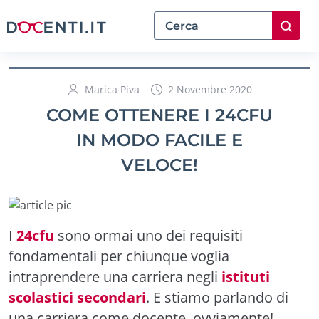
Marica Piva
2 Novembre 2020
COME OTTENERE I 24CFU
IN MODO FACILE E
VELOCE!
I
24cfu
sono ormai uno dei requisiti
fondamentali per chiunque voglia
intraprendere una carriera negli
istituti
scolastici secondari
. E stiamo parlando di
una carriera come docente, ovviamente!