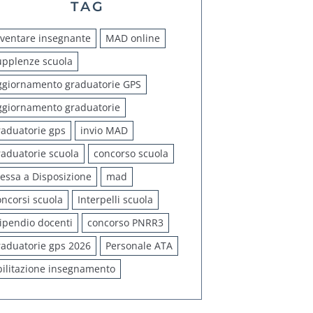
TAG
iventare insegnante
MAD online
upplenze scuola
ggiornamento graduatorie GPS
ggiornamento graduatorie
raduatorie gps
invio MAD
raduatorie scuola
concorso scuola
essa a Disposizione
mad
oncorsi scuola
Interpelli scuola
tipendio docenti
concorso PNRR3
raduatorie gps 2026
Personale ATA
bilitazione insegnamento