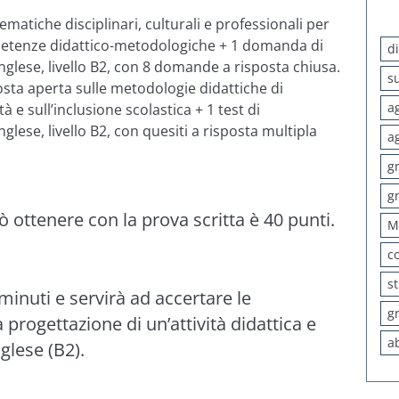
tematiche disciplinari, culturali e professionali per
petenze didattico-metodologiche + 1 domanda di
d
nglese, livello B2, con 8 domande a risposta chiusa.
s
posta aperta sulle metodologie didattiche di
a
tà e sull’inclusione scolastica + 1 test di
glese, livello B2, con quesiti a risposta multipla
a
g
g
 ottenere con la prova scritta è 40 punti.
M
c
s
minuti e servirà ad accertare le
g
progettazione di un’attività didattica e
a
nglese (B2).