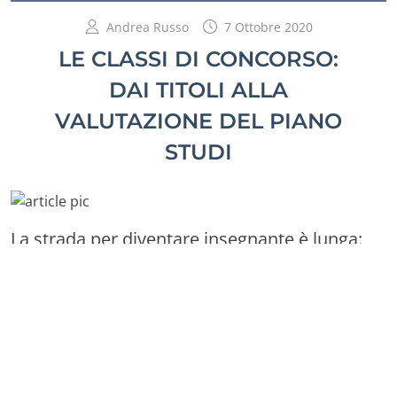
Andrea Russo
7 Ottobre 2020
LE CLASSI DI CONCORSO:
DAI TITOLI ALLA
VALUTAZIONE DEL PIANO
STUDI
La strada per diventare insegnante è lunga:
MAD, graduatorie, concorsi, abilitazioni… il
percorso può essere diverso da persona a
persona, ma il punto di partenza per fare il
docente è uguale per tutti. Ovvero:
avere un
titolo di studio (e i crediti giusti) per
l’accesso alle classi di concorso
. Vediamo