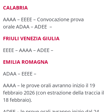
CALABRIA
AAAA
–
EEEE
– Convocazione prova
orale
ADAA
–
ADEE
–
FRIULI VENEZIA GIULIA
EEEE
–
AAAA
–
ADEE
–
EMILIA ROMAGNA
ADAA
–
EEEE
–
AAAA
– le prove orali avranno inizio il 19
febbraio 2026 (con estrazione della traccia il
18 febbraio).
ADEE
– le prove orali avranno inizio dal 24