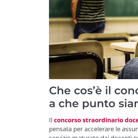
Che cos’è il con
a che punto sia
Il
concorso straordinario doc
pensata per accelerare le assunzi
servizio maturato dai docenti p