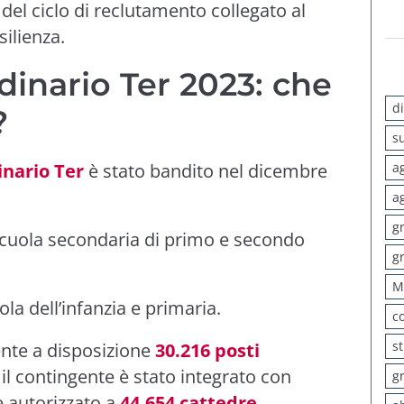
del ciclo di reclutamento collegato al
ilienza.
dinario Ter 2023: che
d
?
s
a
inario Ter
è stato bandito nel dicembre
:
a
g
 scuola secondaria di primo e secondo
g
M
uola dell’infanzia e primaria.
c
s
nte a disposizione
30.216 posti
il contingente è stato integrato con
g
le autorizzato a
44.654 cattedre
.