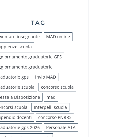
TAG
iventare insegnante
MAD online
upplenze scuola
ggiornamento graduatorie GPS
ggiornamento graduatorie
raduatorie gps
invio MAD
raduatorie scuola
concorso scuola
essa a Disposizione
mad
oncorsi scuola
Interpelli scuola
tipendio docenti
concorso PNRR3
raduatorie gps 2026
Personale ATA