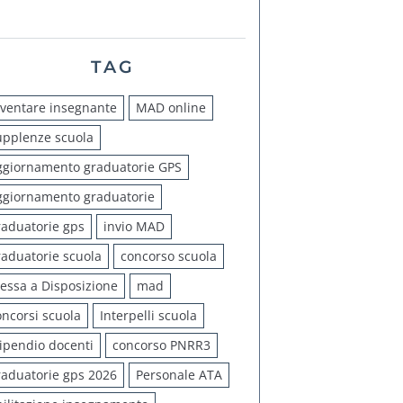
TAG
iventare insegnante
MAD online
upplenze scuola
ggiornamento graduatorie GPS
ggiornamento graduatorie
raduatorie gps
invio MAD
raduatorie scuola
concorso scuola
essa a Disposizione
mad
oncorsi scuola
Interpelli scuola
tipendio docenti
concorso PNRR3
raduatorie gps 2026
Personale ATA