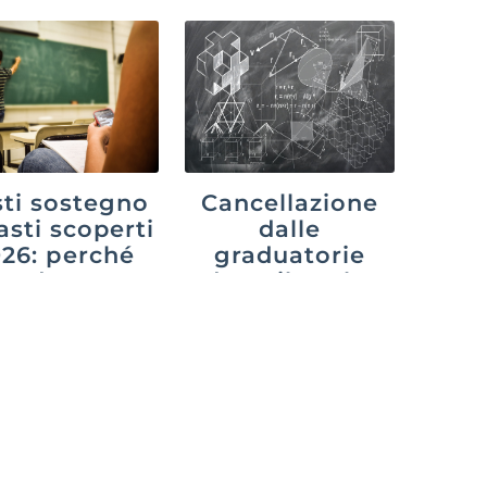
ti sostegno
Cancellazione
asti scoperti
dalle
26: perché
graduatorie
cede e cosa
dopo il ruolo:
uò fare chi
cosa cambia
aspetta
con il decreto
PA 2026