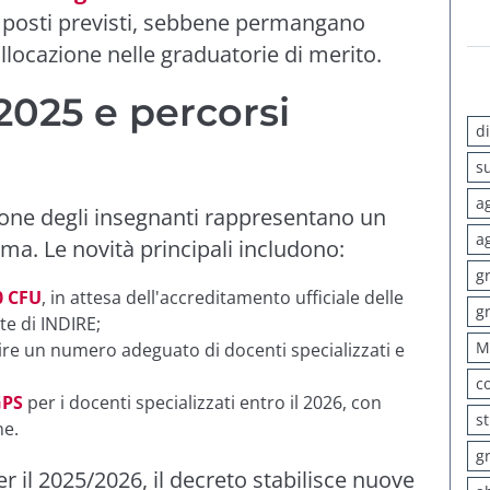
ei posti previsti, sebbene permangano
ollocazione nelle graduatorie di merito.
2025 e percorsi
d
s
a
ione degli insegnanti rappresentano un
a
rma. Le novità principali includono:
g
0 CFU
, in attesa dell'accreditamento ufficiale delle
g
te di INDIRE;
M
re un numero adeguato di docenti specializzati e
c
GPS
per i docenti specializzati entro il 2026, con
s
ne.
g
r il 2025/2026, il decreto stabilisce nuove