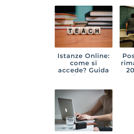
Istanze Online:
Pos
come si
rim
accede? Guida
20
aggiornata al
suc
2026
p