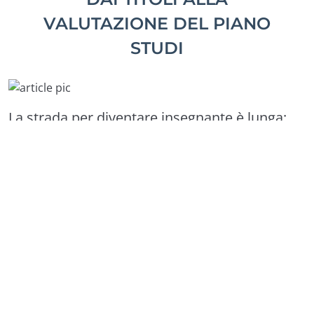
VALUTAZIONE DEL PIANO
STUDI
La strada per diventare insegnante è lunga:
MAD, graduatorie, concorsi, abilitazioni… il
percorso può essere diverso da persona a
persona, ma il punto di partenza per fare il
docente è uguale per tutti. Ovvero:
avere un
titolo di studio (e i crediti giusti) per
l’accesso alle classi di concorso
. Vediamo
insieme tutti gli step per verificare la propria
classe di concorso, dalla laurea alla
valutazione del piano studi
!