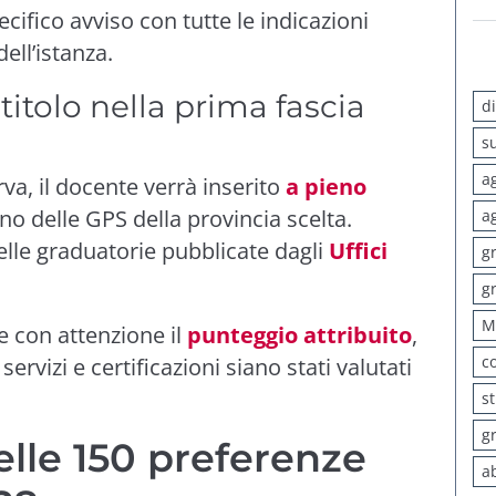
cifico avviso con tutte le indicazioni
ell’istanza.
itolo nella prima fascia
d
s
a
va, il docente verrà inserito
a pieno
no delle GPS della provincia scelta.
a
elle graduatorie pubblicate dagli
Uffici
g
g
M
e con attenzione il
punteggio attribuito
,
c
 servizi e certificazioni siano stati valutati
s
g
lle 150 preferenze
a