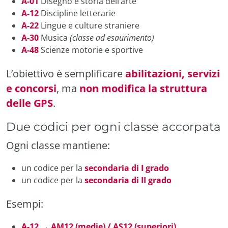
A-01
Disegno e storia dell’arte
A-12
Discipline letterarie
A-22
Lingue e culture straniere
A-30
Musica
(classe ad esaurimento)
A-48
Scienze motorie e sportive
L’obiettivo è semplificare
abilitazioni, servizi
e concorsi
, ma
non modifica la struttura
delle GPS
.
Due codici per ogni classe accorpata
Ogni classe mantiene:
un codice per la
secondaria di I grado
un codice per la
secondaria di II grado
Esempi:
A-12 → AM12 (medie) / AS12 (superiori)