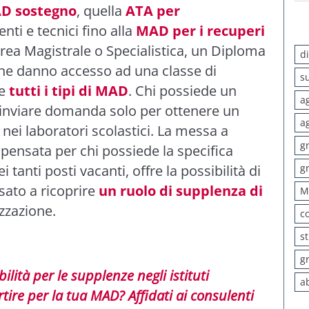
D sostegno
, quella
ATA per
tenti e tecnici fino alla
MAD per i recuperi
urea Magistrale o Specialistica, un Diploma
d
he danno accesso ad una classe di
s
re
tutti i tipi di MAD
. Chi possiede un
a
inviare domanda solo per ottenere un
a
nei laboratori scolastici. La messa a
g
pensata per chi possiede la specifica
i tanti posti vacanti, offre la possibilità di
g
sato a ricoprire
un ruolo di supplenza di
M
zzazione.
c
s
g
lità per le supplenze negli istituti
a
tire per la tua MAD? Affidati ai consulenti