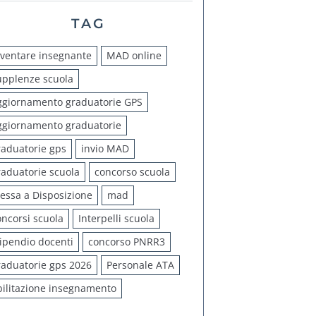
TAG
iventare insegnante
MAD online
upplenze scuola
ggiornamento graduatorie GPS
ggiornamento graduatorie
raduatorie gps
invio MAD
raduatorie scuola
concorso scuola
essa a Disposizione
mad
oncorsi scuola
Interpelli scuola
tipendio docenti
concorso PNRR3
raduatorie gps 2026
Personale ATA
bilitazione insegnamento