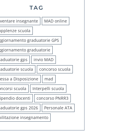
TAG
iventare insegnante
MAD online
upplenze scuola
ggiornamento graduatorie GPS
ggiornamento graduatorie
raduatorie gps
invio MAD
raduatorie scuola
concorso scuola
essa a Disposizione
mad
oncorsi scuola
Interpelli scuola
tipendio docenti
concorso PNRR3
raduatorie gps 2026
Personale ATA
bilitazione insegnamento