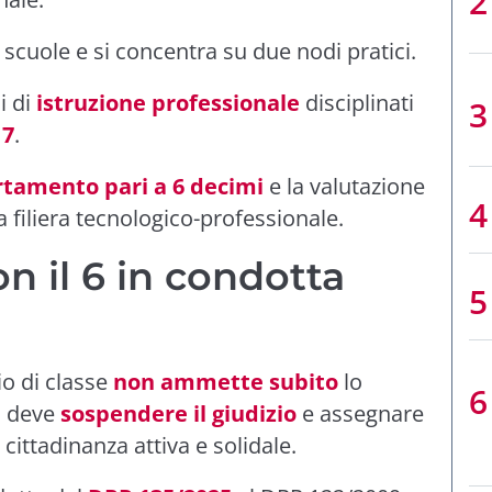
e scuole e si concentra su due nodi pratici.
i di
istruzione professionale
disciplinati
17
.
rtamento pari a 6 decimi
e la valutazione
a filiera tecnologico-professionale.
n il 6 in condotta
io di classe
non ammette subito
lo
: deve
sospendere il giudizio
e assegnare
cittadinanza attiva e solidale.