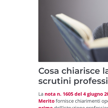
Cosa chiarisce l
scrutini profess
La
nota n. 1605 del 4 giugno 2
Merito
fornisce chiarimenti ope
prime
dell'istruzione professio