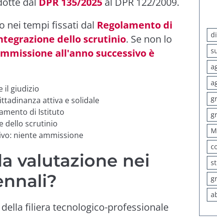
odotte dal
DPR 135/2025
al DPR 122/2009.
o nei tempi fissati dal
Regolamento di
d
ntegrazione dello scrutinio
. Se non lo
s
mmissione all'anno successivo è
a
a
 il giudizio
g
ttadinanza attiva e solidale
amento di Istituto
g
e dello scrutinio
M
ivo: niente ammissione
c
a valutazione nei
s
ennali?
g
a
della filiera tecnologico-professionale