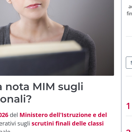
a
fi
a nota MIM sugli
ionali?
026
del
Ministero dell'Istruzione e del
rativi sugli
scrutini finali delle classi
nale.