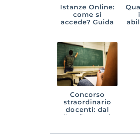
Istanze Online:
Qua
come si
accede? Guida
abil
aggiornata al
di
2026
sc
d
Concorso
straordinario
docenti: dal
“Ter” 2023 al
PNRR3 e oltre