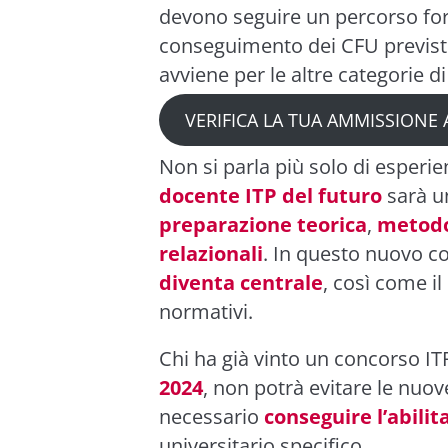
devono seguire un percorso for
conseguimento dei CFU previsti 
avviene per le altre categorie di
VERIFICA LA TUA AMMISSIONE A
Non si parla più solo di esperi
docente ITP del futuro
sarà un
preparazione teorica
,
metodo
relazionali
. In questo nuovo c
diventa centrale
, così come i
normativi.
Chi ha già vinto un concorso ITP
2024
, non potrà evitare le nuov
necessario
conseguire l’abilit
universitario specifico.