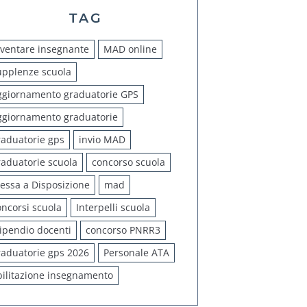
TAG
iventare insegnante
MAD online
upplenze scuola
ggiornamento graduatorie GPS
ggiornamento graduatorie
raduatorie gps
invio MAD
raduatorie scuola
concorso scuola
essa a Disposizione
mad
oncorsi scuola
Interpelli scuola
tipendio docenti
concorso PNRR3
raduatorie gps 2026
Personale ATA
bilitazione insegnamento