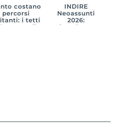
nto costano
INDIRE
i percorsi
Neoassunti
itanti: i tetti
2026:
 legge e gli
piattaforma,
onti decisi
adempimenti e
agli atenei
anno di prova