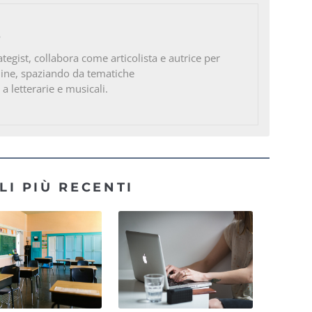
o
ategist, collabora come articolista e autrice per
line, spaziando da tematiche
 a letterarie e musicali.
LI PIÙ RECENTI