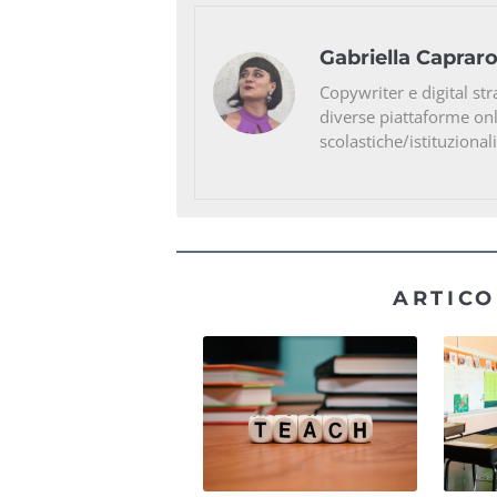
Gabriella Caprar
Copywriter e digital str
diverse piattaforme on
scolastiche/istituzionali
ARTICO