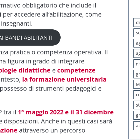
mativo obbligatorio che include il
per accedere all’abilitazione, come
 insegnanti.
d
s
I BANDI ABILITANTI
a
enza pratica o competenza operativa. Il
a
a figura in grado di integrare
g
logie didattiche
e
competenze
g
ontesto,
la formazione universitaria
M
l possesso di strumenti pedagogici e
c
s
 tra il
1° maggio 2022 e il 31 dicembre
g
e disposizioni. Anche in questi casi sarà
a
azione
attraverso un percorso