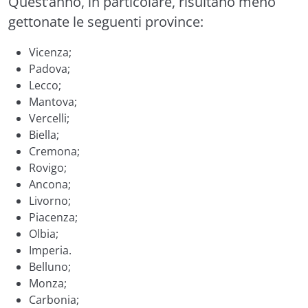
Quest’anno, in particolare, risultano meno
gettonate le seguenti province:
Vicenza;
Padova;
Lecco;
Mantova;
Vercelli;
Biella;
Cremona;
Rovigo;
Ancona;
Livorno;
Piacenza;
Olbia;
Imperia.
Belluno;
Monza;
Carbonia;