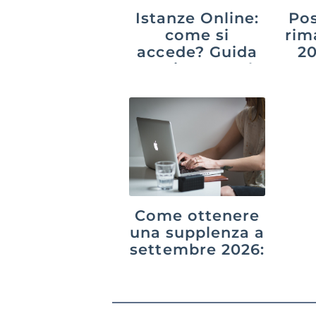
Istanze Online:
Pos
come si
rim
accede? Guida
20
aggiornata al
suc
2026
p
Come ottenere
una supplenza a
settembre 2026:
GPS,
graduatorie di
istituto e