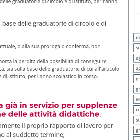
lle graduatorie di circolo e di istituto, per l'anno
base delle graduatorie di circolo e di
d
attuale, o alla sua proroga o conferma, non
s
a
ta la perdita della possibilità di conseguire
a, sia sulla base delle graduatorie di cui all'articolo
a
 di istituto, per l'anno scolastico in corso.
g
g
M
a già in servizio per supplenze
c
e delle attività didattiche
:
s
tamente il proprio rapporto di lavoro per
g
no al suddetto termine;