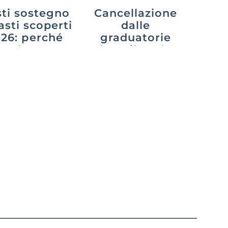
ti sostegno
Cancellazione
asti scoperti
dalle
26: perché
graduatorie
cede e cosa
dopo il ruolo:
uò fare chi
cosa cambia
aspetta
con il decreto
PA 2026