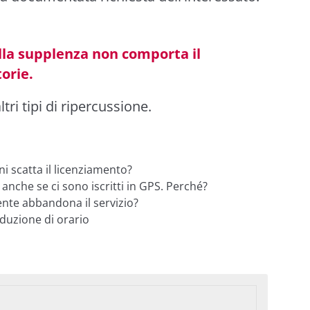
ella supplenza non comporta il
orie.
tri tipi di ripercussione.
i scatta il licenziamento?
nche se ci sono iscritti in GPS. Perché?
ente abbandona il servizio?
iduzione di orario