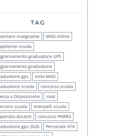
TAG
iventare insegnante
MAD online
upplenze scuola
ggiornamento graduatorie GPS
ggiornamento graduatorie
raduatorie gps
invio MAD
raduatorie scuola
concorso scuola
essa a Disposizione
mad
oncorsi scuola
Interpelli scuola
tipendio docenti
concorso PNRR3
raduatorie gps 2026
Personale ATA