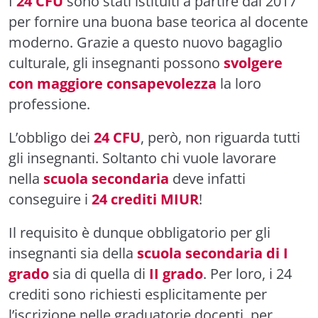
I
24 CFU
sono stati istituiti a partire dal 2017
per fornire una buona base teorica al docente
moderno. Grazie a questo nuovo bagaglio
culturale, gli insegnanti possono
svolgere
con maggiore consapevolezza
la loro
professione.
L’obbligo dei
24 CFU
, però, non riguarda tutti
gli insegnanti. Soltanto chi vuole lavorare
nella
scuola secondaria
deve infatti
conseguire i
24 crediti MIUR
!
Il requisito è dunque obbligatorio per gli
insegnanti sia della
scuola secondaria di I
grado
sia di quella di
II grado
. Per loro, i 24
crediti sono richiesti esplicitamente per
l’iscrizione nelle graduatorie docenti, per