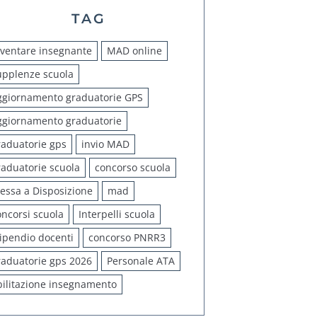
TAG
iventare insegnante
MAD online
upplenze scuola
ggiornamento graduatorie GPS
ggiornamento graduatorie
raduatorie gps
invio MAD
raduatorie scuola
concorso scuola
essa a Disposizione
mad
oncorsi scuola
Interpelli scuola
tipendio docenti
concorso PNRR3
raduatorie gps 2026
Personale ATA
bilitazione insegnamento