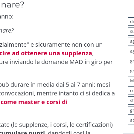
gnare?
ranno:
d
gnare?
s
a
enzialmente" e sicuramente non con un
a
scire ad ottenere una supplenza
,
pure inviando le domande MAD in giro per
g
g
M
e può durare in media dai 5 ai 7 anni: mesi
c
convocazioni, mentre intanto ci si dedica a
s
 come master e corsi di
g
a
e (le supplenze, i corsi, le certificazioni)
cumulare punti
, dandogli così la