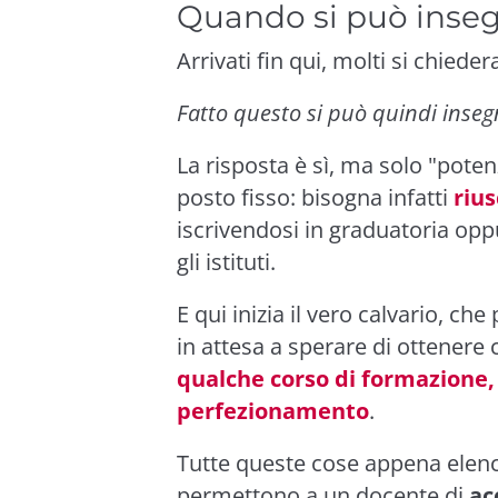
Quando si può inse
Arrivati fin qui, molti si chiede
Fatto questo si può quindi inse
La risposta è sì, ma solo "pot
posto fisso: bisogna infatti
riu
iscrivendosi in graduatoria op
gli istituti.
E qui inizia il vero calvario, ch
in attesa a sperare di ottenere 
qualche corso di formazione,
perfezionamento
.
Tutte queste cose appena elencat
permettono a un docente di
ac