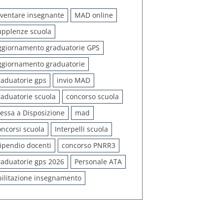
iventare insegnante
MAD online
upplenze scuola
ggiornamento graduatorie GPS
ggiornamento graduatorie
raduatorie gps
invio MAD
raduatorie scuola
concorso scuola
essa a Disposizione
mad
oncorsi scuola
Interpelli scuola
tipendio docenti
concorso PNRR3
raduatorie gps 2026
Personale ATA
bilitazione insegnamento