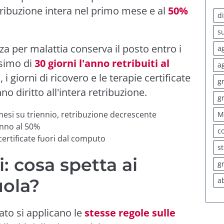
tribuzione intera nel primo mese e al
50%
d
s
nza per malattia conserva il posto entro i
a
ssimo di
30 giorni l'anno retribuiti al
a
e
, i giorni di ricovero e le terapie certificate
g
 diritto all'intera retribuzione.
g
 mesi su triennio, retribuzione decrescente
M
anno al 50%
c
 certificate fuori dal computo
s
: cosa spetta ai
g
uola?
a
to si applicano le
stesse regole sulle