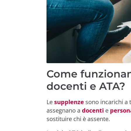
Come funzionan
docenti e ATA?
Le
supplenze
sono incarichi a
assegnano a
docenti
e
person
sostituire chi è assente.