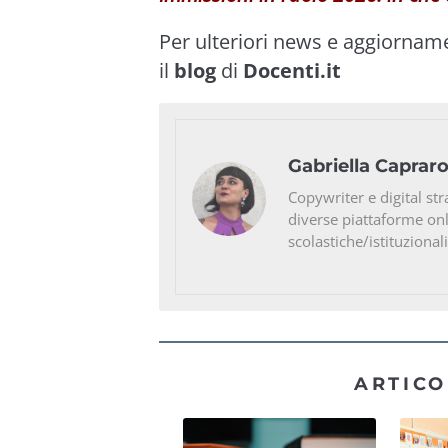
Per ulteriori news e aggiornam
il
blog
di
Docenti.it
Gabriella Caprar
Copywriter e digital str
diverse piattaforme on
scolastiche/istituzionali
ARTICO