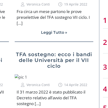
22
Veronica Conti
19 Aprile 2022
ive
Fra circa un mese partono le prove
e le
preselettive del TFA sostegno VII ciclo. I
[…]
Leggi Tutto »
TFA sostegno: ecco i bandi
i
delle Università per il VII
ciclo
22
Veronica Conti
14 Aprile 2022
VII
Il 31 marzo 2022 è stato pubblicato il
Decreto relativo all’avvio del TFA
sostegno […]