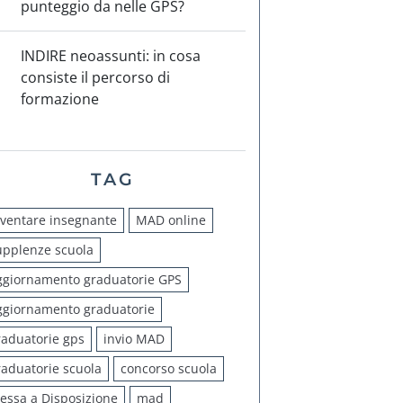
punteggio da nelle GPS?
INDIRE neoassunti: in cosa
consiste il percorso di
formazione
TAG
iventare insegnante
MAD online
upplenze scuola
ggiornamento graduatorie GPS
ggiornamento graduatorie
raduatorie gps
invio MAD
raduatorie scuola
concorso scuola
essa a Disposizione
mad