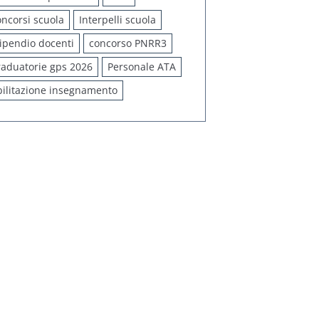
oncorsi scuola
Interpelli scuola
tipendio docenti
concorso PNRR3
raduatorie gps 2026
Personale ATA
bilitazione insegnamento