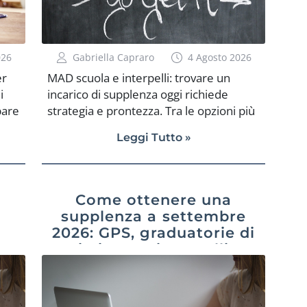
Vediamo cosa […]
026
Gabriella Capraro
4 Agosto 2026
er
MAD scuola e interpelli: trovare un
i
incarico di supplenza oggi richiede
pare
strategia e prontezza. Tra le opzioni più
utilizzate dagli aspiranti docenti ci sono
Leggi Tutto »
la MAD scuola e gli interpelli. Sebbene
e i
spesso siano percepiti come strumenti
ne
alternativi, in realtà si completano a
vicenda. La MAD scuola è una
Come ottenere una
la
candidatura spontanea, inviata dal
supplenza a settembre
docente direttamente alle scuole.
2026: GPS, graduatorie di
Permette di segnalare la propria
istituto e interpelli
disponibilità a coprire incarichi, anche
senza essere presenti nelle graduatorie
ufficiali. Questo metodo è ampiamente