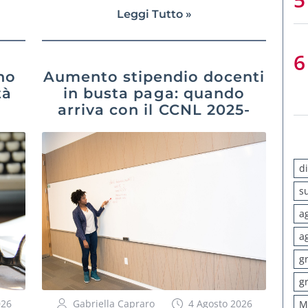
Leggi Tutto »
no
Aumento stipendio docenti
tà
in busta paga: quando
arriva con il CCNL 2025-
2027
d
s
a
a
g
g
026
Gabriella Capraro
4 Agosto 2026
M