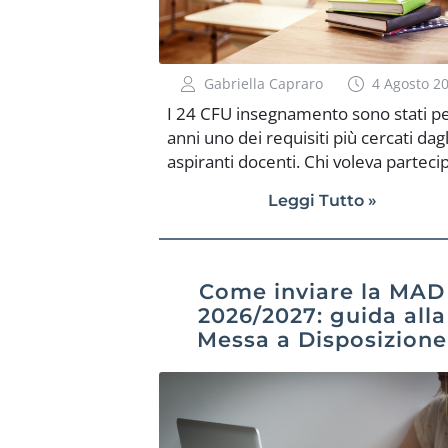
Gabriella Capraro
4 Agosto 2
I 24 CFU insegnamento sono stati p
anni uno dei requisiti più cercati dagl
aspiranti docenti. Chi voleva parteci
ai concorsi scuola, inserirsi nelle
Leggi Tutto »
graduatorie o avvicinarsi al mondo
dell’insegnamento doveva spesso far
conti con questi crediti nelle discipli
antropo-psico-pedagogiche e nelle
Come inviare la MAD
metodologie didattiche. Oggi, però, 
2026/2027: guida alla
situazione è cambiata. Dal nuovo
Messa a Disposizione
sistema di formazione iniziale dei
docenti, i 24 CFU non sono più un
requisito autonomo di accesso ai
concorsi scuola. Il percorso centrale,