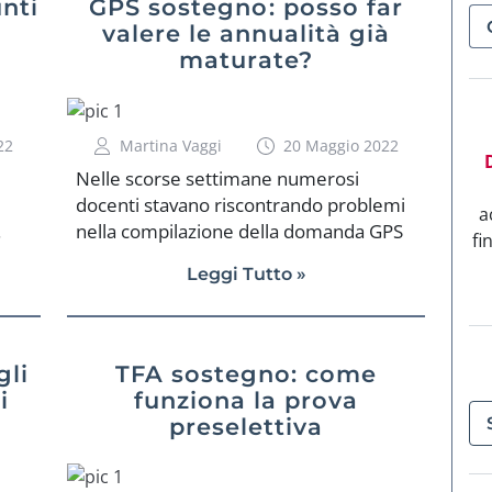
nti
GPS sostegno: posso far
a
valere le annualità già
maturate?
22
Martina Vaggi
20 Maggio 2022
Nelle scorse settimane numerosi
docenti stavano riscontrando problemi
a
.
nella compilazione della domanda GPS
fi
sostegno. […]
Leggi Tutto »
gli
TFA sostegno: come
i
funziona la prova
preselettiva