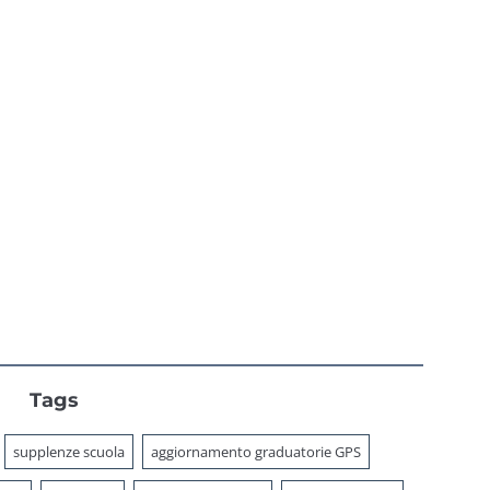
Messa a
piattaforma,
sposizione
adempimenti e
anno di prova
Tags
supplenze scuola
aggiornamento graduatorie GPS