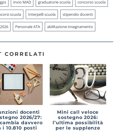
 gps
invio MAD
graduatorie scuola
concorso scuola
corsi scuola
Interpelli scuola
stipendio docenti
 2026
Personale ATA
abilitazione insegnamento
T CORRELATI
unzioni docenti
Mini call veloce
ostegno 2026/27:
sostegno 2026:
 cambia davvero
l’ultima possibilità
 i 10.810 posti
per le supplenze