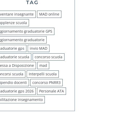
TAG
iventare insegnante
MAD online
upplenze scuola
ggiornamento graduatorie GPS
ggiornamento graduatorie
raduatorie gps
invio MAD
raduatorie scuola
concorso scuola
essa a Disposizione
mad
oncorsi scuola
Interpelli scuola
tipendio docenti
concorso PNRR3
raduatorie gps 2026
Personale ATA
bilitazione insegnamento