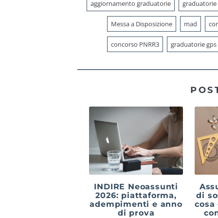
aggiornamento graduatorie
graduatorie
Messa a Disposizione
mad
con
concorso PNRR3
graduatorie gps
POS
INDIRE Neoassunti
Ass
2026: piattaforma,
di s
adempimenti e anno
cosa
di prova
con