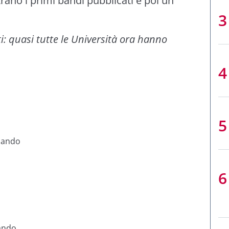
trano i
primi bandi pubblicati
e poi un
i: quasi tutte le Università ora hanno
bando
ando