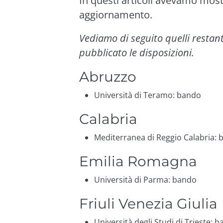
In questi articoli avevamo mos
aggiornamento
.
Vediamo di seguito quelli restant
pubblicato le disposizioni.
Abruzzo
Università di Teramo:
bando
Calabria
Mediterranea di Reggio Calabria:
Emilia Romagna
Università di Parma:
bando
Friuli Venezia Giulia
Università degli Studi di Trieste:
b