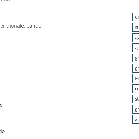
d
meridionale:
bando
s
a
a
g
g
M
c
s
o
g
a
do