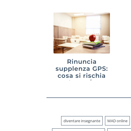
aggiornata al
2026
Di
Rinuncia
supplenza GPS:
cosa si rischia
nel 2026/27?
Guida alle
sanzioni
diventare insegnante
MAD online