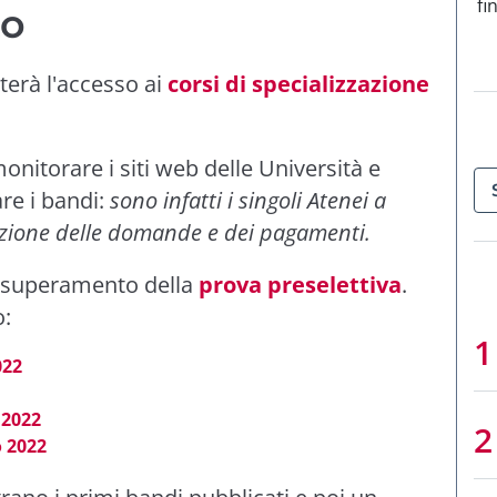
fi
to
terà l'accesso ai
corsi di specializzazione
onitorare i siti web delle Università e
re i bandi:
sono infatti i singoli Atenei a
tazione delle domande e dei pagamenti.
l superamento della
prova preselettiva
.
o:
022
2022
o
2022