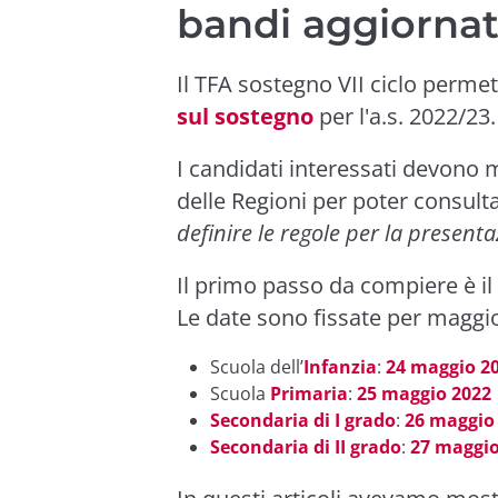
bandi aggiorna
Il TFA sostegno VII ciclo permet
sul sostegno
per l'a.s. 2022/23.
I candidati interessati devono m
delle Regioni per poter consulta
definire le regole per la presen
Il primo passo da compiere è i
Le date sono fissate per maggi
Scuola dell’
Infanzia
:
24 maggio
2
Scuola
Primaria
:
25 maggio
2022
Secondaria di I grado
:
26 maggio
Secondaria di II grado
:
27 maggi