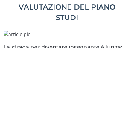
VALUTAZIONE DEL PIANO
STUDI
La strada per diventare insegnante è lunga:
MAD, graduatorie, concorsi, abilitazioni… il
percorso può essere diverso da persona a
persona, ma il punto di partenza per fare il
docente è uguale per tutti. Ovvero:
avere un
titolo di studio (e i crediti giusti) per
l’accesso alle classi di concorso
. Vediamo
insieme tutti gli step per verificare la propria
classe di concorso, dalla laurea alla
valutazione del piano studi
!