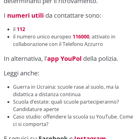
determinanti per il ritrovamento.
I
numeri utili
da contattare sono:
il
112
il numero unico europeo
116000
, attivato in
collaborazione con il Telefono Azzurro
In alternativa, l'
app YouPol
della polizia.
Leggi anche:
Guerra in Ucraina: scuole rase al suolo, ma la
didattica a distanza continua
Scuola d’estate: quali scuole parteciperanno?
Candidature aperte
Caso studio: offendere la scuola su YouTube. Come
ci si comporta?
E seguici su
Facebook
e
Instagram
.