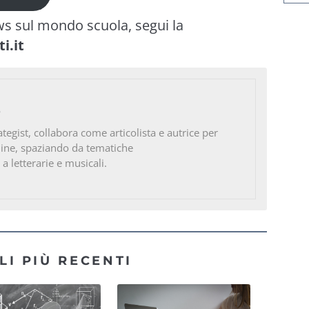
ws sul mondo scuola, segui la
i.it
o
ategist, collabora come articolista e autrice per
line, spaziando da tematiche
 a letterarie e musicali.
LI PIÙ RECENTI