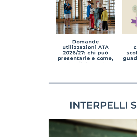
Domande
utilizzazioni ATA
c
2026/27: chi può
sco
presentarle e come,
guad
entro il 4 agosto
INTERPELLI 