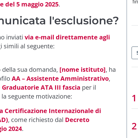
fi
e del 5 maggio 2025
.
unicata l'esclusione?
 inviati
via e-mail direttamente agli
 simili al seguente:
rio della sua domanda,
[nome istituto]
, ha
ofilo
AA – Assistente Amministrativo
,
e
Graduatorie ATA III fascia
per il
n la seguente motivazione:
Certificazione Internazionale di
AD)
, come richiesto dal
Decreto
gio 2024
.