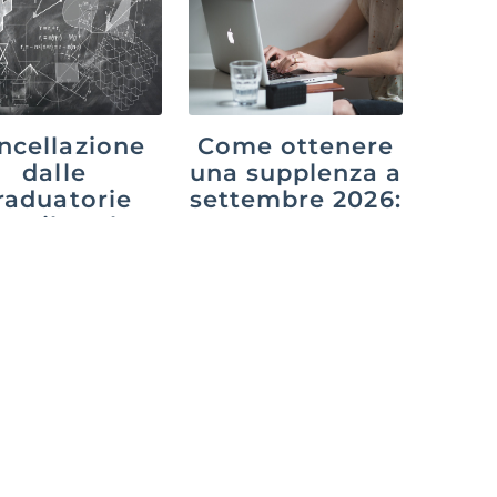
ncellazione
Come ottenere
dalle
una supplenza a
raduatorie
settembre 2026:
po il ruolo:
GPS,
osa cambia
graduatorie di
n il decreto
istituto e
PA 2026
interpelli