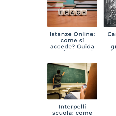
Istanze Online:
Ca
come si
accede? Guida
g
aggiornata al
do
2026
c
co
Interpelli
scuola: come