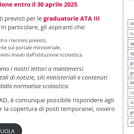
ione entro il 30 aprile 2025
.
ti previsti per le
graduatorie ATA III
d
In particolare, gli aspiranti che:
s
ro i termini previsti,
a
e sul portale ministeriale,
a
vvisi inviati dall’istituzione scolastica.
g
amo i nostri lettori a mantenersi
g
i di notizie, siti ministeriali e contenuti
M
i dalla normativa scolastica.
c
IAD, è comunque possibile rispondere agli
s
er la copertura di posti temporanei, ovvero
g
a
SCUOLA