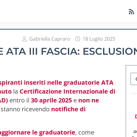
Gabriella Capraro
18 Luglio 2025
ATA III FASCIA: ESCLUSIO
spiranti inseriti nelle graduatorie ATA
nuto
la
Certificazione Internazionale di
AD)
entro il
30 aprile 2025
e
non ne
, stanno ricevendo
notifiche di
a
aggiornare le graduatorie
, come