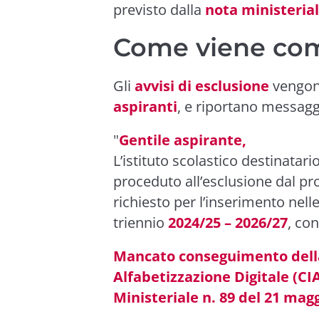
previsto dalla
nota ministerial
Come viene com
Gli
avvisi di esclusione
vengono
aspiranti
, e riportano messaggi
"
Gentile aspirante,
L’istituto scolastico destinata
proceduto all’esclusione dal pr
richiesto per l’inserimento nell
triennio
2024/25 – 2026/27
, co
Mancato conseguimento della 
Alfabetizzazione Digitale (CI
Ministeriale n. 89 del 21 mag