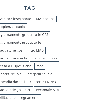
TAG
iventare insegnante
MAD online
upplenze scuola
ggiornamento graduatorie GPS
ggiornamento graduatorie
raduatorie gps
invio MAD
raduatorie scuola
concorso scuola
essa a Disposizione
mad
oncorsi scuola
Interpelli scuola
tipendio docenti
concorso PNRR3
raduatorie gps 2026
Personale ATA
bilitazione insegnamento