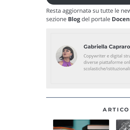
Resta aggiornatə su tutte le ne
sezione
Blog
del portale
Docent
Gabriella Caprar
Copywriter e digital str
diverse piattaforme on
scolastiche/istituzionali
ARTICO