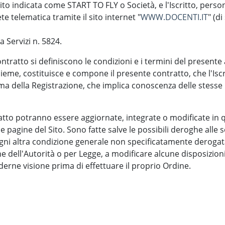
ito indicata come START TO FLY o Società, e l'Iscritto, person
te telematica tramite il sito internet "
WWW.DOCENTI.IT
" (d
 Servizi n. 5824.
ntratto si definiscono le condizioni e i termini del presente
nsieme, costituisce e compone il presente contratto, che l'Isc
 della Registrazione, che implica conoscenza delle stesse "
ratto potranno essere aggiornate, integrate o modificate in 
agine del Sito. Sono fatte salve le possibili deroghe alle s
 ogni altra condizione generale non specificatamente derogata
 dell'Autorità o per Legge, a modificare alcune disposizion
nderne visione prima di effettuare il proprio Ordine.