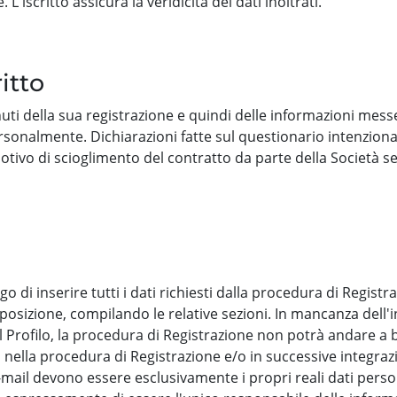
'iscritto assicura la veridicità dei dati inoltrati.
itto
uti della sua registrazione e quindi delle informazioni messe
rsonalmente. Dichiarazioni fatte sul questionario intenziona
 motivo di scioglimento del contratto da parte della Società
bligo di inserire tutti i dati richiesti dalla procedura di Regist
osizione, compilando le relative sezioni. In mancanza dell'i
l Profilo, la procedura di Registrazione non potrà andare a buo
sia nella procedura di Registrazione e/o in successive integraz
a e-mail devono essere esclusivamente i propri reali dati pers