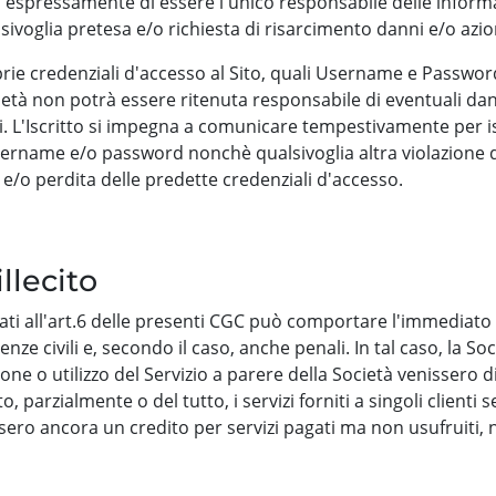
ara espressamente di essere l'unico responsabile delle informaz
ivoglia pretesa e/o richiesta di risarcimento danni e/o azion
prie credenziali d'accesso al Sito, quali Username e Passwor
Società non potrà essere ritenuta responsabile di eventuali da
. L'Iscritto si impegna a comunicare tempestivamente per isc
username e/o password nonchè qualsivoglia altra violazione d
e/o perdita delle predette credenziali d'accesso.
llecito
ati all'art.6 delle presenti CGC può comportare l'immediato
ivili e, secondo il caso, anche penali. In tal caso, la Società
one o utilizzo del Servizio a parere della Società venissero di
parzialmente o del tutto, i servizi forniti a singoli clienti s
sero ancora un credito per servizi pagati ma non usufruiti, 