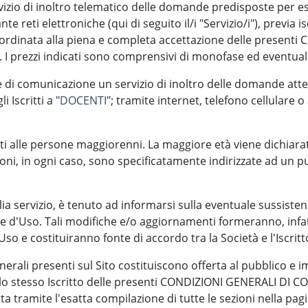
ervizio di inoltro telematico delle domande predisposte per 
ante reti elettroniche (qui di seguito il/i "Servizio/i"), previa 
ubordinata alla piena e completa accettazione delle presenti Co
età. I prezzi indicati sono comprensivi di monofase ed eventua
he di comunicazione un servizio di inoltro delle domande atte
i Iscritti a "
DOCENTI
"; tramite internet, telefono cellulare o
rvati alle persone maggiorenni. La maggiore età viene dichiara
rzioni, in ogni caso, sono specificatamente indirizzate ad u
glia servizio, è tenuto ad informarsi sulla eventuale sussist
e d'Uso. Tali modifiche e/o aggiornamenti formeranno, infatt
o e costituiranno fonte di accordo tra la Società e l'Iscritt
 Generali presenti sul Sito costituiscono offerta al pubblico e
dello stesso Iscritto delle presenti CONDIZIONI GENERALI D
tramite l'esatta compilazione di tutte le sezioni nella pagi