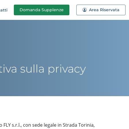
Domanda
Supplenze
Area Riservata
atti
iva sulla privacy
FLY s.r.l., con sede legale in Strada Torinia,