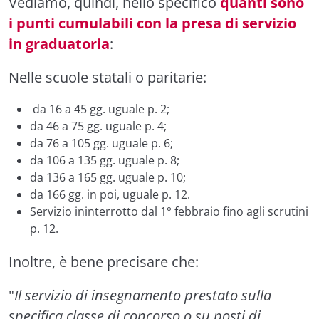
Vediamo, quindi, nello specifico
quanti sono
i punti cumulabili con la presa di servizio
in graduatoria
:
Nelle scuole statali o paritarie:
da 16 a 45 gg. uguale p. 2;
da 46 a 75 gg. uguale p. 4;
da 76 a 105 gg. uguale p. 6;
da 106 a 135 gg. uguale p. 8;
da 136 a 165 gg. uguale p. 10;
da 166 gg. in poi, uguale p. 12.
Servizio ininterrotto dal 1° febbraio fino agli scrutini
p. 12.
Inoltre, è bene precisare che:
"
Il servizio di insegnamento prestato sulla
specifica classe di concorso o su posti di