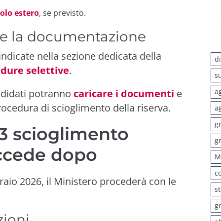
tolo estero
, se previsto.
re la documentazione
ndicate nella sezione dedicata della
d
dure selettive
.
s
andidati potranno
caricare i documenti
e
a
ocedura di scioglimento della riserva.
a
g
 scioglimento
g
uccede dopo
M
c
raio 2026, il Ministero procederà con le
s
g
zioni