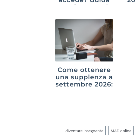
aggiornata al
suc
2026
p
Come ottenere
una supplenza a
settembre 2026:
GPS,
graduatorie di
istituto e
interpelli
diventare insegnante
MAD online