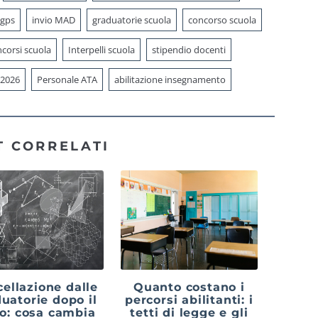
 gps
invio MAD
graduatorie scuola
concorso scuola
corsi scuola
Interpelli scuola
stipendio docenti
 2026
Personale ATA
abilitazione insegnamento
T CORRELATI
ellazione dalle
Quanto costano i
uatorie dopo il
percorsi abilitanti: i
lo: cosa cambia
tetti di legge e gli