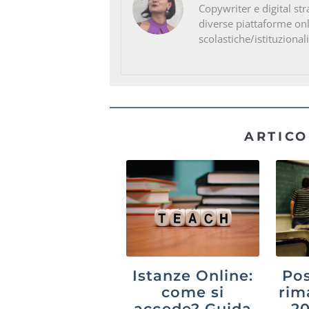
Copywriter e digital str
diverse piattaforme on
scolastiche/istituzionali
ARTICO
Istanze Online:
Pos
come si
rim
accede? Guida
20