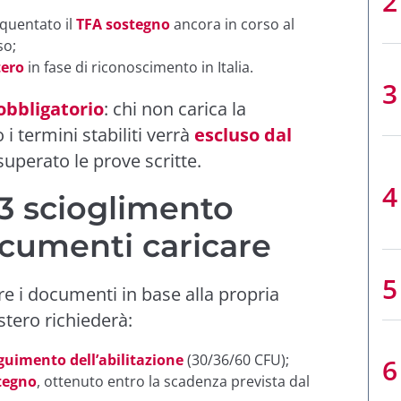
equentato il
TFA sostegno
ancora in corso al
so;
tero
in fase di riconoscimento in Italia.
obbligatorio
: chi non carica la
i termini stabiliti verrà
escluso dal
superato le prove scritte.
 scioglimento
ocumenti caricare
e i documenti in base alla propria
istero richiederà:
eguimento dell’abilitazione
(30/36/60 CFU);
stegno
, ottenuto entro la scadenza prevista dal