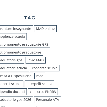
TAG
iventare insegnante
MAD online
upplenze scuola
ggiornamento graduatorie GPS
ggiornamento graduatorie
raduatorie gps
invio MAD
raduatorie scuola
concorso scuola
essa a Disposizione
mad
oncorsi scuola
Interpelli scuola
tipendio docenti
concorso PNRR3
raduatorie gps 2026
Personale ATA