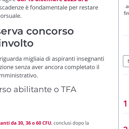
a
le scadenze è fondamentale per restare
fi
corsuale.
serva concorso
involto
riguarda migliaia di aspiranti insegnanti
ezione senza aver ancora completato il
mministrativo.
so abilitante o TFA
tanti da 30, 36 o 60 CFU
, conclusi dopo la