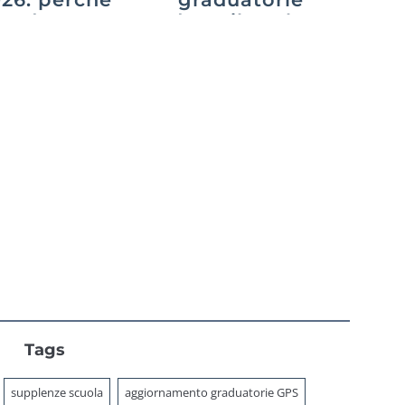
cede e cosa
dopo il ruolo:
uò fare chi
cosa cambia
aspetta
con il decreto
PA 2026
Tags
supplenze scuola
aggiornamento graduatorie GPS