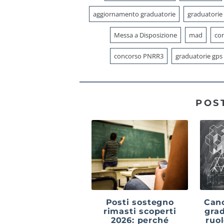
aggiornamento graduatorie
graduatorie
Messa a Disposizione
mad
con
concorso PNRR3
graduatorie gps
POS
Posti sostegno
Canc
rimasti scoperti
grad
2026: perché
ruo