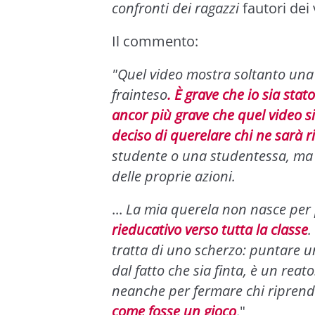
confronti dei ragazzi
fautori dei 
Il commento:
"Quel video mostra soltanto una p
frainteso
. È grave che io sia stat
ancor più grave che quel video si
deciso di querelare chi ne sarà r
studente o una studentessa, ma 
delle proprie azioni.
...
La mia querela non nasce per
rieducativo verso tutta la classe
.
tratta di uno scherzo: puntare 
dal fatto che sia finta, è un rea
neanche per fermare chi riprende
come fosse un gioco
."