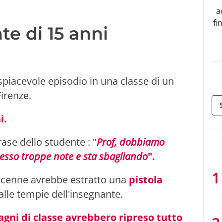
a
fi
te di 15 anni
spiacevole episodio in una classe di un
Firenze.
i.
rase dello studente : "
Prof, dobbiamo
esso troppe note e sta sbagliando
".
icenne avrebbe estratto una
pistola
alle tempie dell'insegnante.
gni di classe avrebbero ripreso tutto