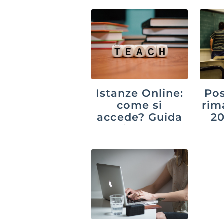
Istanze Online:
Pos
come si
rim
accede? Guida
20
aggiornata al
suc
2026
p