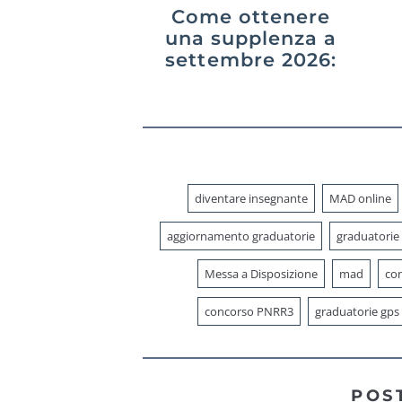
Come ottenere
una supplenza a
settembre 2026:
GPS,
graduatorie di
istituto e
interpelli
diventare insegnante
MAD online
aggiornamento graduatorie
graduatorie
Messa a Disposizione
mad
con
concorso PNRR3
graduatorie gps
POS