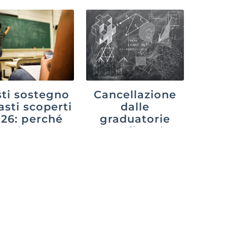
ti sostegno
Cancellazione
asti scoperti
dalle
26: perché
graduatorie
cede e cosa
dopo il ruolo:
uò fare chi
cosa cambia
aspetta
con il decreto
PA 2026