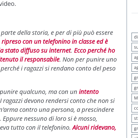
video.
arte della storia, e per di più può essere
d
o ripreso con un telefonino in classe ed è
s
a stato diffuso su internet
.
Ecco perché ho
a
itenuto il responsabile
. Non per punire uno
perché i ragazzi si rendano conto del peso
a
g
g
 punire qualcuno, ma con un
intento
M
 I ragazzi devono rendersi conto che non si
c
un’arma contro una persona, a prescindere
to. Eppure nessuno di loro si è mosso,
s
va tutto con il telefonino.
Alcuni ridevano,
g