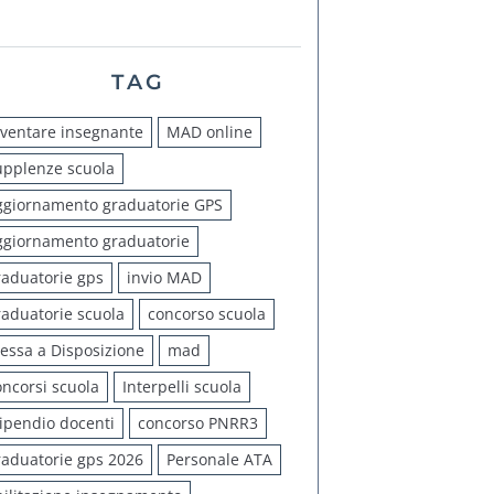
TAG
iventare insegnante
MAD online
upplenze scuola
ggiornamento graduatorie GPS
ggiornamento graduatorie
raduatorie gps
invio MAD
raduatorie scuola
concorso scuola
essa a Disposizione
mad
oncorsi scuola
Interpelli scuola
tipendio docenti
concorso PNRR3
raduatorie gps 2026
Personale ATA