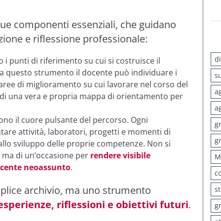
 due componenti essenziali, che guidano
ione e riflessione professionale:
d
 punti di riferimento su cui si costruisce il
 a questo strumento il docente può individuare i
s
 aree di miglioramento su cui lavorare nel corso del
a
i, di una vera e propria mappa di orientamento per
a
ono il cuore pulsante del percorso. Ogni
g
re attività, laboratori, progetti e momenti di
g
allo sviluppo delle proprie competenze. Non si
e, ma di un’occasione per
rendere visibile
M
docente neoassunto
.
c
mplice archivio, ma uno strumento
s
esperienze, riflessioni e obiettivi futuri
.
g