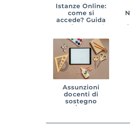
Istanze Online:
come si
N
accede? Guida
aggiornata al
pi
2026
ad
an
Assunzioni
docenti di
sostegno
2026/27: cosa
cambia davvero
con i 10.810
posti autorizzati