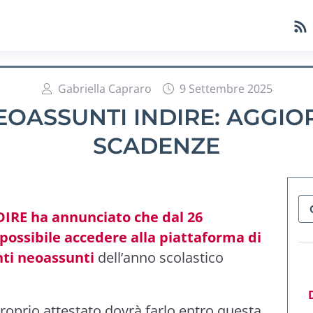
Gabriella Capraro
9 Settembre 2025
EOASSUNTI INDIRE: AGGIO
SCADENZE
DIRE ha annunciato che dal 26
possibile accedere alla piattaforma di
nti neoassunti
dell’anno scolastico
proprio attestato dovrà farlo entro questa