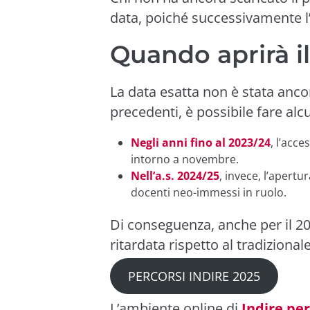
data, poiché successivamente l
Quando aprirà i
La data esatta non è stata ancor
precedenti, è possibile fare alc
Negli anni fino al 2023/24
, l’acc
intorno a novembre.
Nell’a.s. 2024/25
, invece, l’apertu
docenti neo-immessi in ruolo.
Di conseguenza, anche per il 2
ritardata rispetto al tradiziona
PERCORSI INDIRE 2025
L’ambiente online di
Indire pe