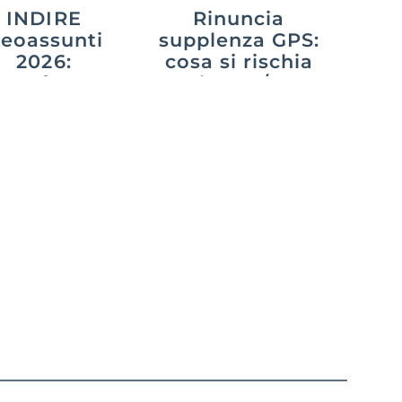
INDIRE
Rinuncia
eoassunti
supplenza GPS:
2026:
cosa si rischia
attaforma,
nel 2026/27?
empimenti e
Guida alle
no di prova
sanzioni