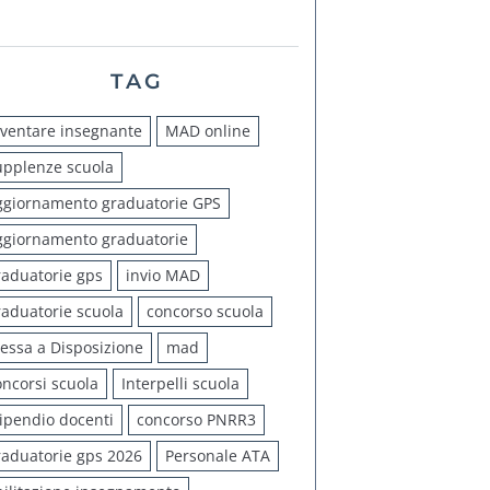
TAG
iventare insegnante
MAD online
upplenze scuola
ggiornamento graduatorie GPS
ggiornamento graduatorie
raduatorie gps
invio MAD
raduatorie scuola
concorso scuola
essa a Disposizione
mad
oncorsi scuola
Interpelli scuola
tipendio docenti
concorso PNRR3
raduatorie gps 2026
Personale ATA