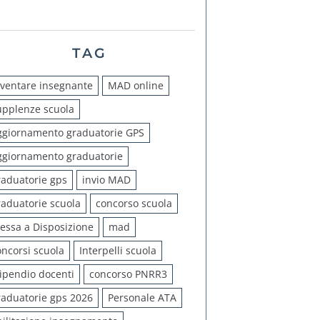
TAG
iventare insegnante
MAD online
upplenze scuola
ggiornamento graduatorie GPS
ggiornamento graduatorie
raduatorie gps
invio MAD
raduatorie scuola
concorso scuola
essa a Disposizione
mad
oncorsi scuola
Interpelli scuola
tipendio docenti
concorso PNRR3
raduatorie gps 2026
Personale ATA