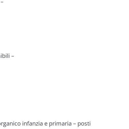
–
bili
–
organico infanzia e primaria
–
posti