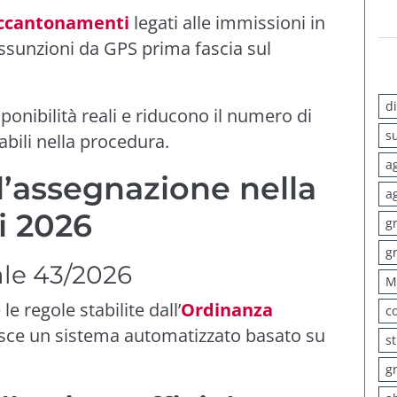
ccantonamenti
legati alle immissioni in
ssunzioni da GPS prima fascia sul
d
sponibilità reali e riducono il numero di
s
bili nella procedura.
a
’assegnazione nella
a
i 2026
g
g
ale 43/2026
M
e regole stabilite dall’
Ordinanza
c
nisce un sistema automatizzato basato su
s
g