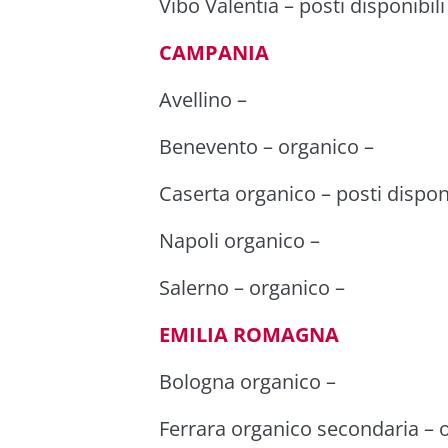
Vibo Valentia
–
posti disponibili
CAMPANIA
Avellino
–
Benevento –
organico
–
Caserta
organico
–
posti disponi
Napoli
organico
–
Salerno –
organico
–
EMILIA ROMAGNA
Bologna
organico
–
Ferrara
organico
secondaria –