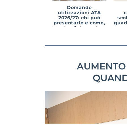
Domande
utilizzazioni ATA
c
2026/27: chi può
sco
presentarle e come,
guad
entro il 4 agosto
AUMENTO 
QUANDO