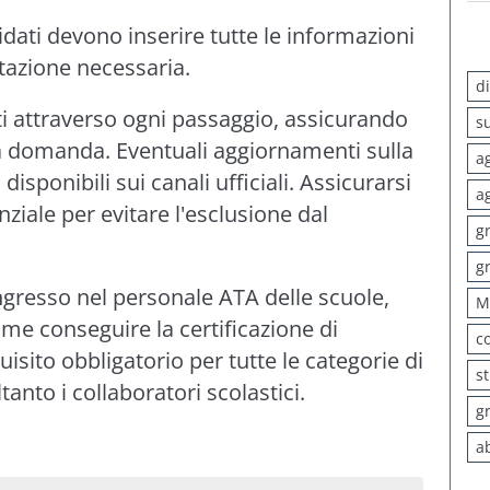
idati devono inserire tutte le informazioni
tazione necessaria.
d
ti attraverso ogni passaggio, assicurando
s
a domanda. Eventuali aggiornamenti sulla
a
sponibili sui canali ufficiali. Assicurarsi
a
nziale per evitare l'esclusione dal
g
g
 ingresso nel personale ATA delle scuole,
M
me conseguire la certificazione di
c
uisito obbligatorio per tutte le categorie di
s
anto i collaboratori scolastici.
g
a