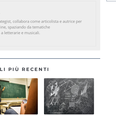
o
ategist, collabora come articolista e autrice per
line, spaziando da tematiche
 a letterarie e musicali.
LI PIÙ RECENTI