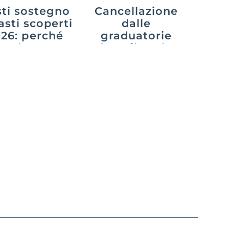
ti sostegno
Cancellazione
asti scoperti
dalle
26: perché
graduatorie
cede e cosa
dopo il ruolo:
uò fare chi
cosa cambia
aspetta
con il decreto
PA 2026