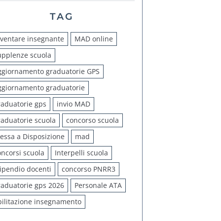
TAG
iventare insegnante
MAD online
upplenze scuola
ggiornamento graduatorie GPS
ggiornamento graduatorie
raduatorie gps
invio MAD
raduatorie scuola
concorso scuola
essa a Disposizione
mad
oncorsi scuola
Interpelli scuola
tipendio docenti
concorso PNRR3
raduatorie gps 2026
Personale ATA
bilitazione insegnamento