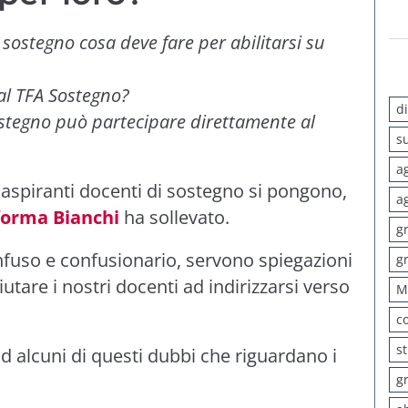
 sostegno cosa deve fare per abilitarsi su
al TFA Sostegno?
d
ostegno può partecipare direttamente al
s
a
aspiranti docenti di sostegno si pongono,
a
forma Bianchi
ha sollevato.
g
nfuso e confusionario, servono spiegazioni
g
utare i nostri docenti ad indirizzarsi verso
M
c
s
d alcuni di questi dubbi che riguardano i
g