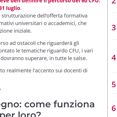
eve ben definire il percorso dei 60 CFU:
31 luglio
.
a strutturazione dell’offerta formativa
mativi universitari o accademici, che
ione iniziale.
rso ad ostacoli che riguarderà gli
ontato le tematiche riguardo CFU, i vari
i dovranno superare, in tutte le salse.
o realmente l'accento sui docenti di
?
egno: come funziona
per loro?