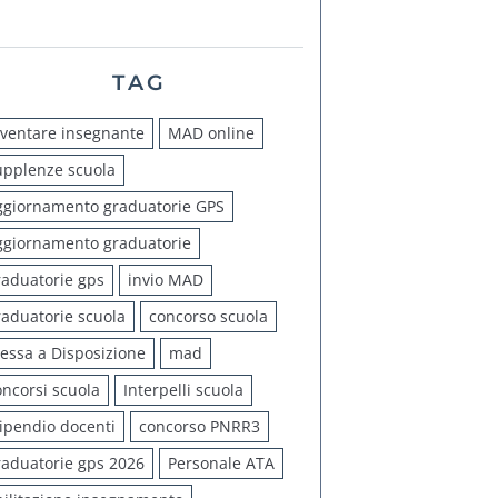
TAG
iventare insegnante
MAD online
upplenze scuola
ggiornamento graduatorie GPS
ggiornamento graduatorie
raduatorie gps
invio MAD
raduatorie scuola
concorso scuola
essa a Disposizione
mad
oncorsi scuola
Interpelli scuola
tipendio docenti
concorso PNRR3
raduatorie gps 2026
Personale ATA