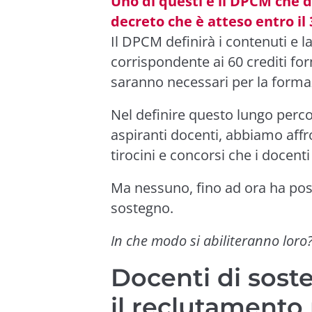
Uno di questi è il DPCM che d
decreto che è atteso entro il 
Il DPCM definirà i contenuti e l
corrispondente ai 60 crediti for
saranno necessari per la formaz
Nel definire questo lungo perco
aspiranti docenti, abbiamo affr
tirocini e concorsi che i docent
Ma nessuno, fino ad ora ha post
sostegno.
In che modo si abiliteranno loro
Docenti di sost
il reclutamento 