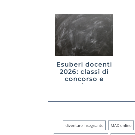
aggiornata al
20
2026
Esuberi docenti
2026: classi di
concorso e
province a
rischio
diventare insegnante
MAD online