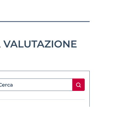
LA VALUTAZIONE
CHI SIAMO
Docenti.it
è formato da un team di
consulenti esperti, in grado di
ccompagnarti lungo tutto il tragitto