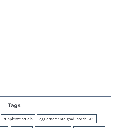
26: guida ai
portale del
percorsi
Ministero nel
2026?
Tags
supplenze scuola
aggiornamento graduatorie GPS