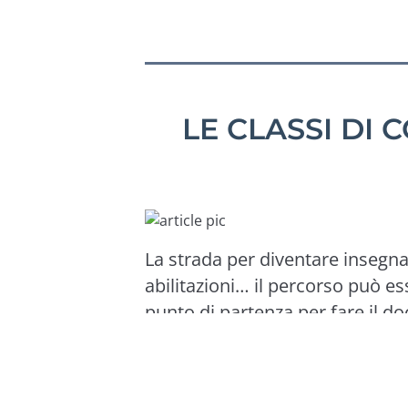
LE CLASSI DI 
La strada per diventare insegna
abilitazioni… il percorso può e
punto di partenza per fare il do
titolo di studio (e i crediti gi
Vediamo insieme tutti gli step p
dalla laurea alla
valutazione de