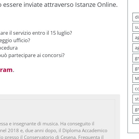
ssere inviate attraverso Istanze Online.
d
s
 il servizio entro il 15 luglio?
a
eggio ufficio?
rocedura
a
uò partecipare ai concorsi?
g
g
gram
.
M
c
s
g
a
ssa e insegnante di musica. Ha conseguito il
 nel 2018 e, due anni dopo, il Diploma Accademico
ello presso il Conservatorio di Cesena. Frequenta il