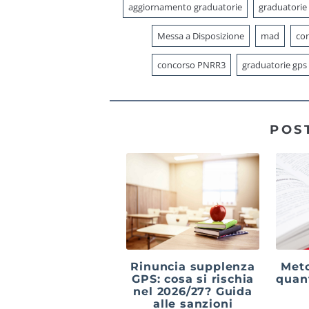
aggiornamento graduatorie
graduatorie
Messa a Disposizione
mad
con
concorso PNRR3
graduatorie gps
POS
Rinuncia supplenza
Meto
GPS: cosa si rischia
quan
nel 2026/27? Guida
alle sanzioni