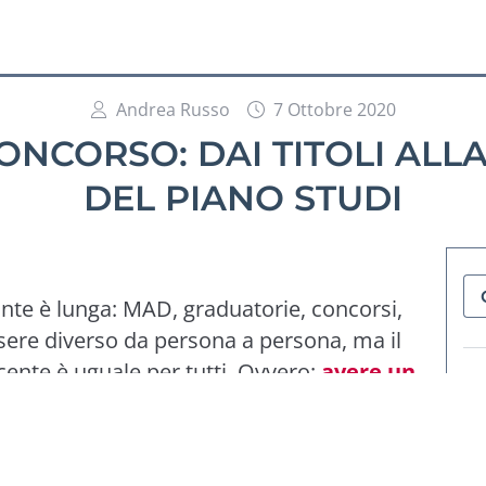
Andrea Russo
7 Ottobre 2020
CONCORSO: DAI TITOLI AL
DEL PIANO STUDI
nte è lunga: MAD, graduatorie, concorsi,
ssere diverso da persona a persona, ma il
cente è uguale per tutti. Ovvero:
avere un
usti) per l’accesso alle classi di concorso
.
er verificare la propria classe di concorso,
l piano studi
!
a