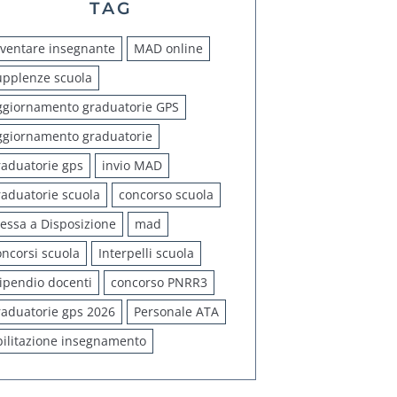
TAG
iventare insegnante
MAD online
upplenze scuola
ggiornamento graduatorie GPS
ggiornamento graduatorie
raduatorie gps
invio MAD
raduatorie scuola
concorso scuola
essa a Disposizione
mad
oncorsi scuola
Interpelli scuola
tipendio docenti
concorso PNRR3
raduatorie gps 2026
Personale ATA
bilitazione insegnamento