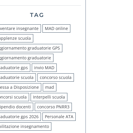
TAG
iventare insegnante
MAD online
upplenze scuola
ggiornamento graduatorie GPS
ggiornamento graduatorie
raduatorie gps
invio MAD
raduatorie scuola
concorso scuola
essa a Disposizione
mad
oncorsi scuola
Interpelli scuola
tipendio docenti
concorso PNRR3
raduatorie gps 2026
Personale ATA
bilitazione insegnamento