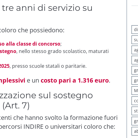
re anni di servizio su
coloro che possiedono:
d
s
sso alla classe di concorso
;
a
ostegno
, nello stesso grado scolastico, maturati
a
 2025
, presso scuole statali o paritarie.
g
plessivi
e un
costo pari a 1.316 euro
.
g
M
zzazione sul sostegno
c
(Art. 7)
s
centi che hanno svolto la formazione fuori
g
i percorsi INDIRE o universitari coloro che:
a