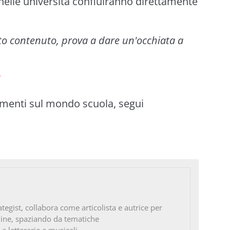
nelle università confluiranno direttamente
to contenuto, prova a dare un'occhiata a
imenti sul mondo scuola, segui
o
ategist, collabora come articolista e autrice per
line, spaziando da tematiche
 a letterarie e musicali.