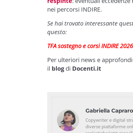
respinte
: eventuali eccedenze 
nei percorsi INDIRE.
Se hai trovato interessante ques
questo:
TFA sostegno e corsi INDIRE 2026
Per ulteriori news e approfond
il
blog
di
Docenti.it
Gabriella Caprar
Copywriter e digital str
diverse piattaforme on
scolastiche/istituzionali